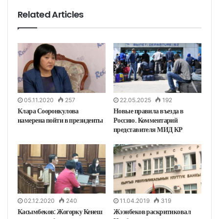
т
у
Related Articles
05.11.2020
257
22.05.2025
192
Клара Сооронкулова
Новые правила въезда в
намерена пойти в президенты
Россию. Комментарий
представителя МИД КР
02.12.2020
240
11.04.2019
319
Касымбеков: Жогорку Кенеш
Жээнбеков раскритиковал