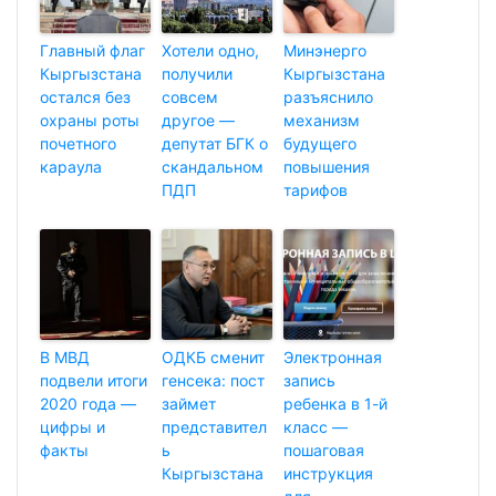
Главный флаг
Хотели одно,
Минэнерго
Кыргызстана
получили
Кыргызстана
остался без
совсем
разъяснило
охраны роты
другое —
механизм
почетного
депутат БГК о
будущего
караула
скандальном
повышения
ПДП
тарифов
В МВД
ОДКБ сменит
Электронная
подвели итоги
генсека: пост
запись
2020 года —
займет
ребенка в 1-й
цифры и
представител
класс —
факты
ь
пошаговая
Кыргызстана
инструкция