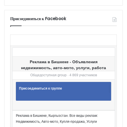
а
т
е
г
Присоединиться к Facebook
о
р
и
и
Реклама в Бишкеке - Объявления
недвижимость, авто-мото, услуги, работа
Общедоступная group · 4 869 участников
Присоединиться к группе
Реклама в Бишкеке, Кыргызстан. Все виды реклам:
Недвижимость, Авто-мото, Купля-продажа, Услуги