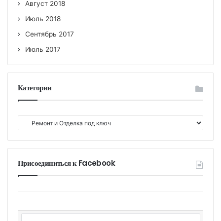
Август 2018
Июль 2018
Сентябрь 2017
Июль 2017
Категории
К
а
т
е
г
Присоединиться к Facebook
о
р
и
и