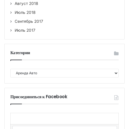
Август 2018
Июль 2018
Сентябрь 2017
Июль 2017
Категории
К
а
т
е
г
Присоединиться к Facebook
о
р
и
и