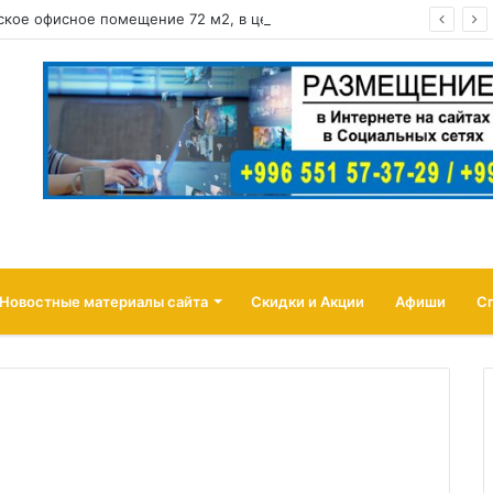
Сдается коммерческое офисное помещение 72 м2, в центре города район: ул. Абдрахманова, перес. Токтогула
Новостные материалы сайта
Скидки и Акции
Афиши
С
d