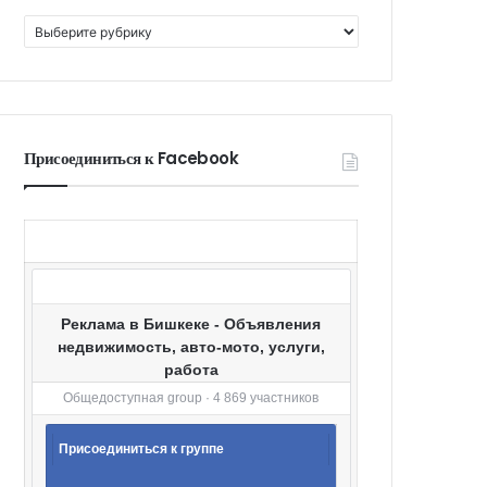
К
а
т
е
г
о
Присоединиться к Facebook
р
и
и
Реклама в Бишкеке - Объявления
недвижимость, авто-мото, услуги,
работа
Общедоступная group · 4 869 участников
Присоединиться к группе