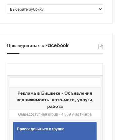
К
а
т
е
г
о
Присоединиться к Facebook
р
и
и
Реклама в Бишкеке - Объявления
недвижимость, авто-мото, услуги,
работа
Общедоступная group · 4 869 участников
Присоединиться к группе