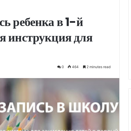
ь ребенка в 1-й
я инструкция для
0
464
2 minutes read