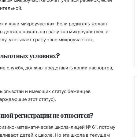
каком микроучастке хочет учиться ребенок, если
вительной.
е» и «вне микроучастка». Если родитель желает
он должен нажать на графу «на микроучастке», а
олу, указывает графу «вне микроучастка».
 льготных условиях?
е службу, должны представить копии паспортов,
Кыргызстан и имеющих статус беженцев
ерждающие этот статус).
ной регистрации не относится?
физико-математическая школа-лицей № 61, потому
тавливают детей к школе. Но эта школа в текущем