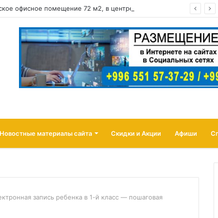
Сдается коммерческое офисное помещение 72 м2, в центре города район: ул. Абдрахманова, перес. Токтогула
Новостные материалы сайта
Скидки и Акции
Афиши
С
ектронная запись ребенка в 1-й класс — пошаговая