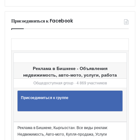
а
т
е
г
Присоединиться к Facebook
о
р
и
и
Реклама в Бишкеке - Объявления
недвижимость, авто-мото, услуги, работа
Общедоступная group · 4 869 участников
Присоединиться к группе
Реклама в Бишкеке, Кыргызстан. Все виды реклам:
Недвижимость, Авто-мото, Купля-продажа, Услуги