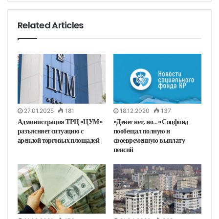
т
у
b
s
Related Articles
i
t
e
27.01.2025
181
18.12.2020
137
Администрация ТРЦ «ЦУМ»
«Денег нет, но…» Соцфонд
разъясняет ситуацию с
пообещал полную и
арендой торговых площадей
своевременную выплату
пенсий