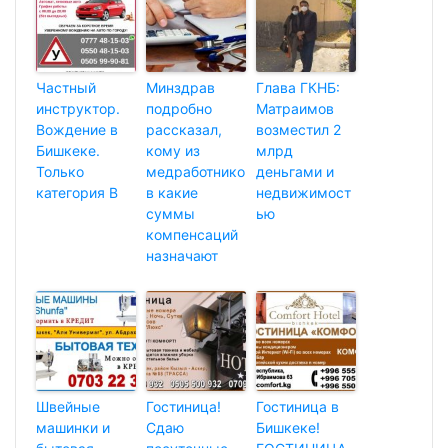
Частный
Минздрав
Глава ГКНБ:
инструктор.
подробно
Матраимов
Вождение в
рассказал,
возместил 2
Бишкеке.
кому из
млрд
Только
медработнико
деньгами и
категория В
в какие
недвижимост
суммы
ью
компенсаций
назначают
Швейные
Гостиница!
Гостиница в
машинки и
Сдаю
Бишкеке!