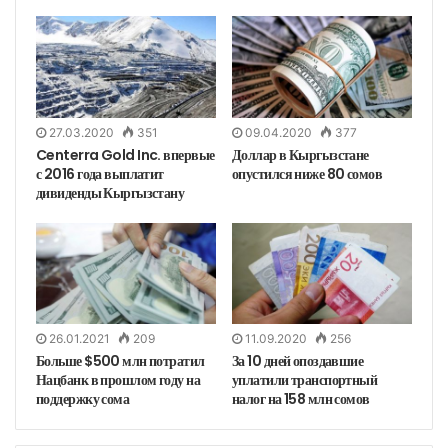
27.03.2020
351
09.04.2020
377
Centerra Gold Inc. впервые
Доллар в Кыргызстане
с 2016 года выплатит
опустился ниже 80 сомов
дивиденды Кыргызстану
26.01.2021
209
11.09.2020
256
Больше $500 млн потратил
За 10 дней опоздавшие
Нацбанк в прошлом году на
уплатили транспортный
поддержку сома
налог на 158 млн сомов