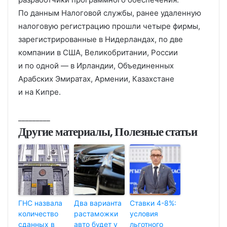
По данным Налоговой службы, ранее удаленную
налоговую регистрацию прошли четыре фирмы,
зарегистрированные в Нидерландах, по две
компании в США, Великобритании, России
и по одной — в Ирландии, Объединенных
Арабских Эмиратах, Армении, Казахстане
и на Кипре.
_________
Другие материалы, Полезные статьи
ГНС назвала
Два варианта
Ставки 4-8%:
количество
растаможки
условия
сданных в
авто будет у
льготного