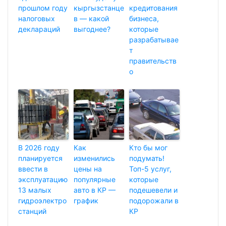
прошлом году
кыргызстанце
кредитования
налоговых
в — какой
бизнеса,
деклараций
выгоднее?
которые
разрабатывае
т
правительств
о
В 2026 году
Как
Кто бы мог
планируется
изменились
подумать!
ввести в
цены на
Топ-5 услуг,
эксплуатацию
популярные
которые
13 малых
авто в КР —
подешевели и
гидроэлектро
график
подорожали в
станций
КР