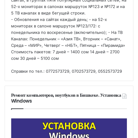
сайтах, в группах пяти популярных социальных сетей, на
52-х мониторах в салонах маршруток №123 и №172 и на
5 ТВ каналах в виде бегущей строки.
- Обновления на сайтах каждый день; - на 52-х
мониторах в салоне маршруток №123/172: с
понедельника по воскресенье (включительно); - На ТВ
Каналах: Понедельник – «Азия ТВ», Вторник – «Санат»,
Среда – «МИР», Четверг – «НБТ», Пятница – «Пирамида»
Стоимость пакетов: 7 дней – 1400 сом 14 дней – 2700
сом 30 дней – 5100 сом
Справки по тел.: 0772573729, 0702573729, 0552573729
Ремонт компьютеров, ноутбуков в Бишкеке. Установка
Windows