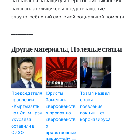
направлена на защиту интересов американских
налогоплательщиков и предотвращение
злоупотреблений системой социальной помощи.
__________
Другие материалы, Полезные статьи
Председателя
Юристы:
Трамп назвал
правления
Заменять
сроки
«Кыргызалты
«верховенств
появления
на» Эльмырзу
о права» на
вакцины от
Укубаева
«верховенств
коронавируса
оставили в
о
СИЗО
нравственных
ценностей» —