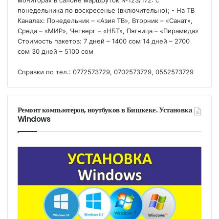
мониторах в салоне маршруток №123/172: с
понедельника по воскресенье (включительно); - На ТВ
Каналах: Понедельник – «Азия ТВ», Вторник – «Санат»,
Среда – «МИР», Четверг – «НБТ», Пятница – «Пирамида»
Стоимость пакетов: 7 дней – 1400 сом 14 дней – 2700
сом 30 дней – 5100 сом
Справки по тел.: 0772573729, 0702573729, 0552573729
Ремонт компьютеров, ноутбуков в Бишкеке. Установка
Windows