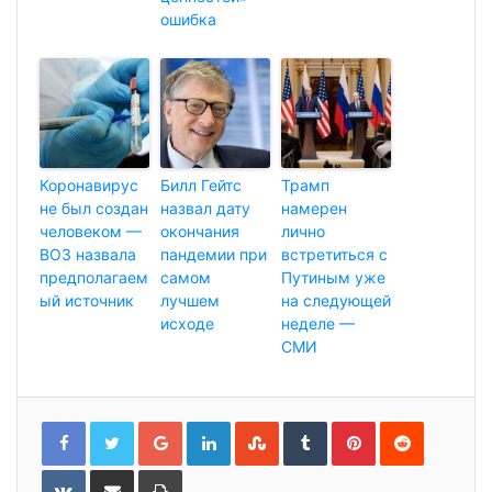
ошибка
Коронавирус
Билл Гейтс
Трамп
не был создан
назвал дату
намерен
человеком —
окончания
лично
ВОЗ назвала
пандемии при
встретиться с
предполагаем
самом
Путиным уже
ый источник
лучшем
на следующей
исходе
неделе —
СМИ
G
L
S
T
P
R
o
i
t
u
i
e
o
n
u
m
n
d
g
k
m
b
t
d
l
e
b
l
e
i
V
П
Р
e
d
l
r
r
t
K
о
а