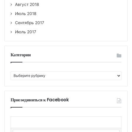
Август 2018
Июль 2018
Сентябрь 2017
Июль 2017
Категории
К
а
т
е
г
Присоединиться к Facebook
о
р
и
и