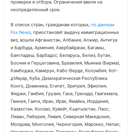
проверки и отбора. Ограничения ввели на
неопределенный срок.
В список стран, гражданам которых,
по данным
Fox News
, приостановят выдачу иммиграционных
виз, вошли Афганистан, Албания, Алжир, Антигуа
и Барбуда, Армения, Азербайджан, Багамы,
Бангладеш, Барбадос, Беларусь, Белиз, Бутан,
Босния и Герцеговина, Бразилия, Мьянма (Бирма),
Камбоджа, Камерун, Кабо-Верде, Колумбия, Кот-
д’Ивуар, Куба, Демократическая Республика
Конго, Доминика, Египет, Эритрея, Эфиопия,
Фиджи, Гамбия, Грузия, Гана, Гренада, Гватемала,
Гвинея, Гаити, Иран, Ирак, Ямайка, Иордания,
Казахстан, Косово, Кувейт, Кыргызстан, Лаос,
Ливан, Либерия, Ливия, Северная Македония,
Молдова, Монголия, Черногория, Марокко, Непал,
Никарагуа, Нигерия, Пакистан, Республика Конго,