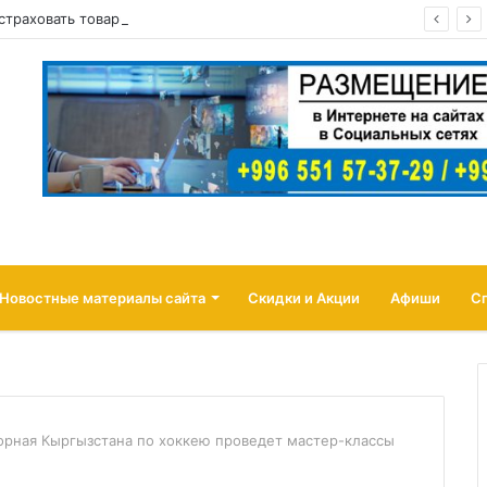
а страховать товары продавцов от атак беспилотников
Новостные материалы сайта
Скидки и Акции
Афиши
С
орная Кыргызстана по хоккею проведет мастер-классы