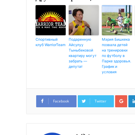
Спортивный
Подаренную
Мэрия Бишкека
клуб WarriorTeam
Айсулуу
позвала детей
Тыныбековой
на тренировки
квартиру могут
по футболу в
забрать —
Парке здоровья.
депутат
График и
условия
G
o
Facebook
Twitter
o
g
l
e
+