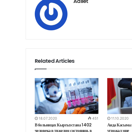
Adilet
Related Articles
18.07.2020
451
11.10.2020
В больницах Кыргызстана 1 402
Аида Касымал
человека в тяжелом состоянии, в
угрожал мне