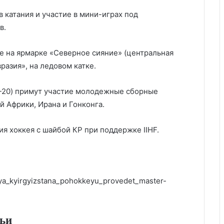
 катания и участие в мини-играх под
в.
е на ярмарке «Северное сияние» (центральная
разия», на ледовом катке.
U-20) примут участие молодежные сборные
 Африки, Ирана и Гонконга.
я хоккея с шайбой КР при поддержке IIHF.
aya_kyirgyizstana_pohokkeyu_provedet_master-
тьи