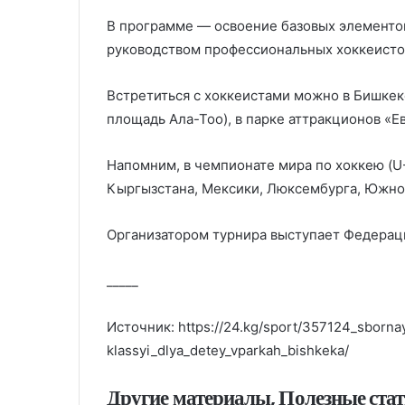
В программе — освоение базовых элементов
руководством профессиональных хоккеисто
Встретиться с хоккеистами можно в Бишкек
площадь Ала-Тоо), в парке аттракционов «Ев
Напомним, в чемпионате мира по хоккею (
Кыргызстана, Мексики, Люксембурга, Южной
Организатором турнира выступает Федераци
_____
Источник: https://24.kg/sport/357124_sborn
klassyi_dlya_detey_vparkah_bishkeka/
Другие материалы, Полезные ста