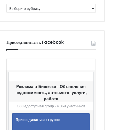
К
а
т
е
г
о
Присоединиться к Facebook
р
и
и
Реклама в Бишкеке - Объявления
недвижимость, авто-мото, услуги,
работа
Общедоступная group · 4 869 участников
Присоединиться к группе