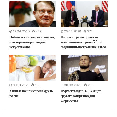
19.04.2020
477
26.04.2020
274
Нобелевский лауреат считает,
Путин и Трамп приняли
что коронавирус создан
заявление по случаю 75-й
искусственно
годовщины встречи на Эльбе
09.01.2021
183
30.03.2020
283
Ученые нашли способ худеть
Нурмагомедов: UFC ищет
во сне
другого соперника для
Фергюсона