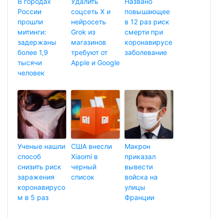
В городах
Удалить
Названо
России
соцсеть X и
повышающее
прошли
нейросеть
в 12 раз риск
митинги:
Grok из
смерти при
задержаны
магазинов
коронавирусе
более 1,9
требуют от
заболевание
тысячи
Apple и Google
человек
Ученые нашли
США внесли
Макрон
способ
Xiaomi в
приказал
снизить риск
черный
вывести
заражения
список
войска на
коронавирусо
улицы
м в 5 раз
Франции