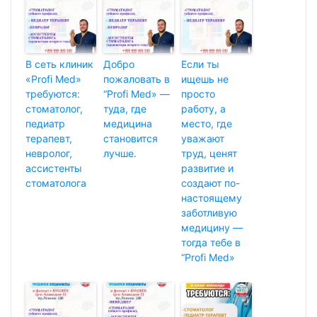
В сеть клиник
Добро
Если ты
«Profi Med»
пожаловать в
ищешь не
требуются:
“Profi Med» —
просто
стоматолог,
туда, где
работу, а
педиатр
медицина
место, где
терапевт,
становится
уважают
невролог,
лучше.
труд, ценят
ассистенты
развитие и
стоматолога
создают по-
настоящему
заботливую
медицину —
тогда тебе в
“Profi Med»