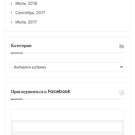
Июль 2018
Сентябрь 2017
Июль 2017
Категории
К
а
т
е
г
Присоединиться к Facebook
о
р
и
и