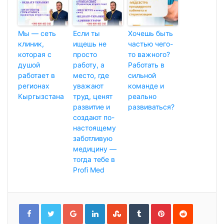
Мы — сеть
Если ты
Хочешь быть
клиник,
ищешь не
частью чего-
которая с
просто
то важного?
душой
работу, а
Работать в
работает в
место, где
сильной
регионах
уважают
команде и
Кыргызстана
труд, ценят
реально
развитие и
развиваться?
создают по-
настоящему
заботливую
медицину —
тогда тебе в
Profi Med
G
L
S
T
P
R
o
i
t
u
i
e
o
n
u
m
n
d
g
k
m
b
t
d