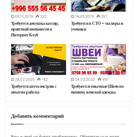
06.11.2019
322
16.05.2019
257
Требуется девушка кассир,
Требуется в СТО – маляры и
приятной внешности в
ученики
Интернет Клуб
28.02.2025
162
24.02.2020
467
Требуется автоэлектрик с
Требуются опытные Швеи по
опытом работы
пошиву женской одежды.
Добавить комментарий
Ваш e-mail не будет опубликован.
Обязательные поля