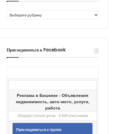
К
а
т
е
г
о
Присоединиться к Facebook
р
и
и
Реклама в Бишкеке - Объявления
недвижимость, авто-мото, услуги,
работа
Общедоступная group · 4 869 участников
Присоединиться к группе