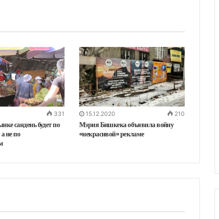
у
331
15.12.2020
210
ке сандень будет по
Мэрия Бишкека объявила войну
а не по
«некрасивой» рекламе
м