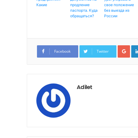
Какие
продление
свое положение
паспорта. Куда
без выезда из
обращаться?
России
G
o
Facebook
Twitter
o
g
l
e
+
Adilet