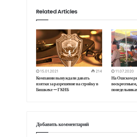
Related Articles
15.01.2021
214
11.07.2020
Компании вынуждали давать
На Ошском рын
взятки за разрешение на стройку в
воскресеньям, 
Бишкеке — ГКНБ
понедельника
Добавить комментарий