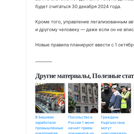
будет считаться 30 декабря 2024 года.
Кроме того, управление легализованным ав
и другому человеку — даже если он не впис
Новые правила планируют ввести с 1 октябр
________
Другие материалы, Полезные ста
В Бишкеке
Посольство в
Граждане
заработали
России 1 июня
Кыргызстана
промышленные
начнет прием
могут
предприятия.
документов на
урегулировать