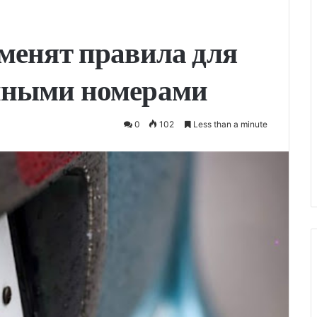
менят правила для
нными номерами
0
102
Less than a minute