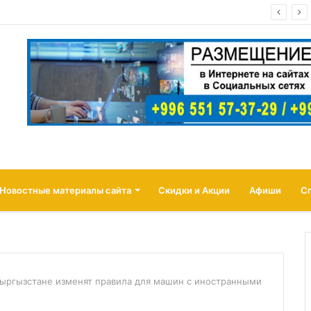
а Иссык-Куле! пансионат «ОСТРОВОК» Бостери
Новостные материалы сайта
Скидки и Акции
Афиши
С
Кыргызстане изменят правила для машин с иностранными