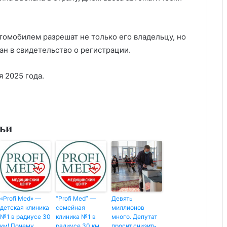
томобилем разрешат не только его владельцу, но
ан в свидетельство о регистрации.
я 2025 года.
тьи
«Profi Med» —
“Profi Med” —
Девять
детская клиника
семейная
миллионов
№1 в радиусе 30
клиника №1 в
много. Депутат
км! Почему
радиусе 30 км
просит снизить