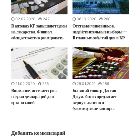
02.07.2020
242
06.10.2020
260
В аптеках КР завышают цены
Отставки чиновников,
на лекарства. Финпол
недействительные выборы —
обещает жестко реагировать
11 главных событий дня в КР
21.02.2020
255
26.01.2021
189
Внимание: истекает срок
Бывший спикер Дастан
подачи деклараций для
Джумабеков предлагает
организаций
вернуть казино и
букмекерские конторы
Добавить комментарий