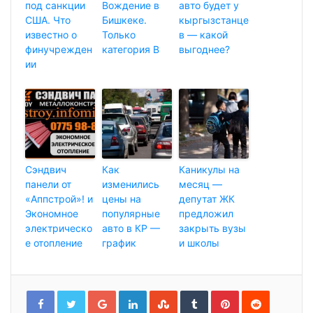
под санкции
Вождение в
авто будет у
США. Что
Бишкеке.
кыргызстанце
известно о
Только
в — какой
финучрежден
категория В
выгоднее?
ии
Сэндвич
Как
Каникулы на
панели от
изменились
месяц —
«Аппстрой»! и
цены на
депутат ЖК
Экономное
популярные
предложил
электрическо
авто в КР —
закрыть вузы
е отопление
график
и школы
G
L
S
T
P
R
o
i
t
u
i
e
o
n
u
m
n
d