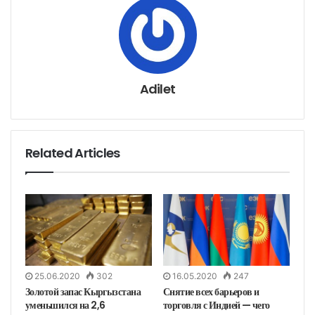
ч
ь
е
р
е
з
э
л
е
к
т
р
о
н
Adilet
н
у
ю
п
о
ч
т
у
Related Articles
25.06.2020
302
16.05.2020
247
Золотой запас Кыргызстана
Снятие всех барьеров и
уменьшился на 2,6
торговля с Индией — чего