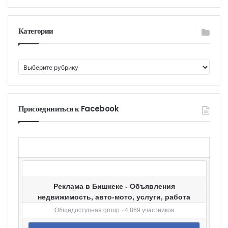
Категории
К
а
т
е
г
Присоединиться к Facebook
о
р
и
и
Реклама в Бишкеке - Объявления
недвижимость, авто-мото, услуги, работа
Общедоступная group · 4 869 участников