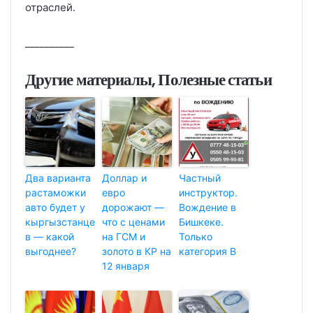
отраслей.
__________
Другие материалы, Полезные статьи
Два варианта
Доллар и
Частный
растаможки
евро
инструктор.
авто будет у
дорожают —
Вождение в
кыргызстанце
что с ценами
Бишкеке.
в — какой
на ГСМ и
Только
выгоднее?
золото в КР на
категория В
12 января