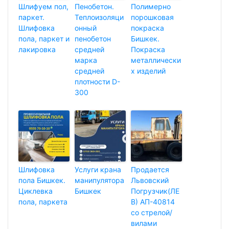
Шлифуем пол,
Пенобетон.
Полимерно
паркет.
Теплоизоляци
порошковая
Шлифовка
онный
покраска
пола, паркет и
пенобетон
Бишкек.
лакировка
средней
Покраска
марка
металлически
средней
х изделий
плотности D-
300
Шлифовка
Услуги крана
Продается
пола Бишкек.
манипулятора
Львовский
Циклевка
Бишкек
Погрузчик(ЛЕ
пола, паркета
В) АП-40814
со стрелой/
вилами