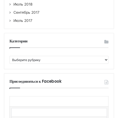
Июль 2018
Сентябрь 2017
Июль 2017
Категории
К
а
т
е
г
Присоединиться к Facebook
о
р
и
и