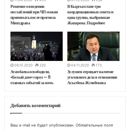
Решение о введении
В Кыргызстане три
послаблений при ЧП можно
координационных совета и
принимать после прогноза
одна группа, выбравшая
Минздрава
Жапарова. Подробнее
06.10.2020
220
04.11.2020
173
Атамбаева освободили,
Зулушев отрицает наличие
«Белый дом» горел — 11
уголовного дела в отношении
главных событий за ночь
Асылбека Жээнбекова
Добавить комментарий
Ваш e-mail не будет опубликован.
Обязательные поля