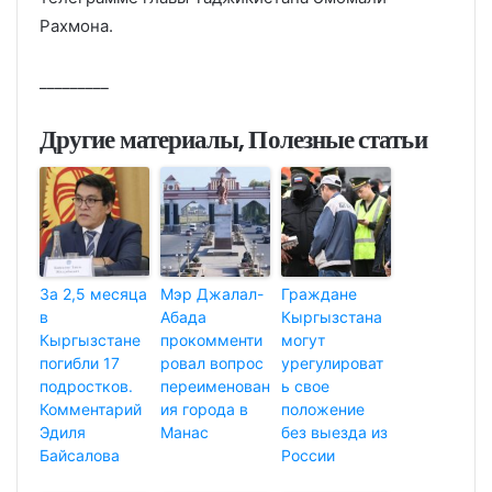
Рахмона.
_________
Другие материалы, Полезные статьи
За 2,5 месяца
Мэр Джалал-
Граждане
в
Абада
Кыргызстана
Кыргызстане
прокомменти
могут
погибли 17
ровал вопрос
урегулироват
подростков.
переименован
ь свое
Комментарий
ия города в
положение
Эдиля
Манас
без выезда из
Байсалова
России