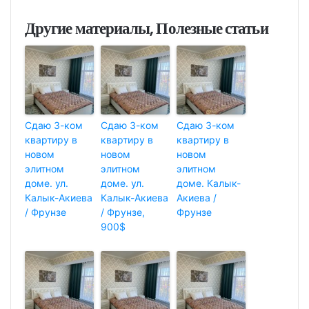
Другие материалы, Полезные статьи
Сдаю 3-ком
Сдаю 3-ком
Сдаю 3-ком
квартиру в
квартиру в
квартиру в
новом
новом
новом
элитном
элитном
элитном
доме. ул.
доме. ул.
доме. Калык-
Калык-Акиева
Калык-Акиева
Акиева /
/ Фрунзе
/ Фрунзе,
Фрунзе
900$