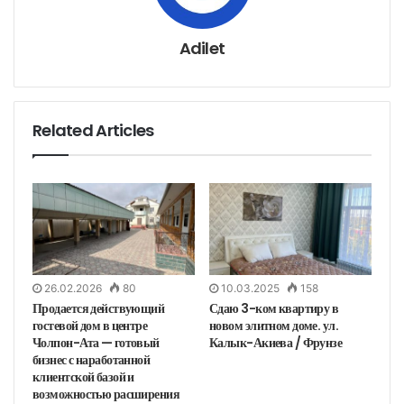
к
т
р
о
н
Adilet
н
у
ю
п
о
ч
т
у
Related Articles
26.02.2026
80
10.03.2025
158
Продается действующий
Сдаю 3-ком квартиру в
гостевой дом в центре
новом элитном доме. ул.
Чолпон-Ата — готовый
Калык-Акиева / Фрунзе
бизнес с наработанной
клиентской базой и
возможностью расширения