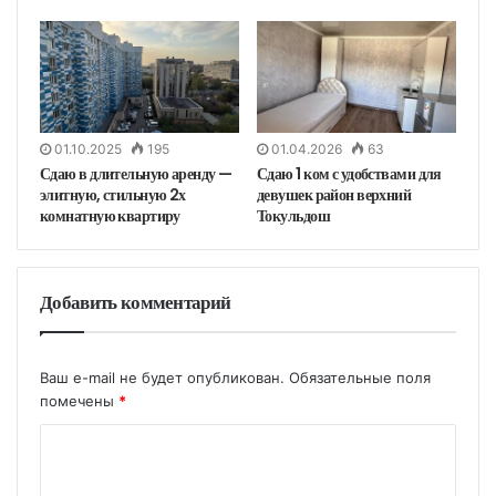
01.10.2025
195
01.04.2026
63
Сдаю в длительную аренду —
Сдаю 1 ком с удобствами для
элитную, стильную 2х
девушек район верхний
комнатную квартиру
Токульдош
Добавить комментарий
Ваш e-mail не будет опубликован.
Обязательные поля
помечены
*