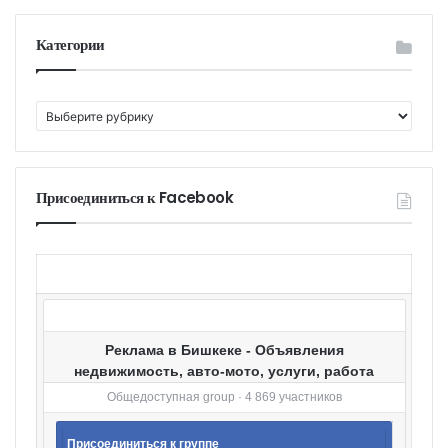
Категории
К
а
т
е
г
Присоединиться к Facebook
о
р
и
и
Реклама в Бишкеке - Объявления
недвижимость, авто-мото, услуги, работа
Общедоступная group · 4 869 участников
Присоединиться к группе