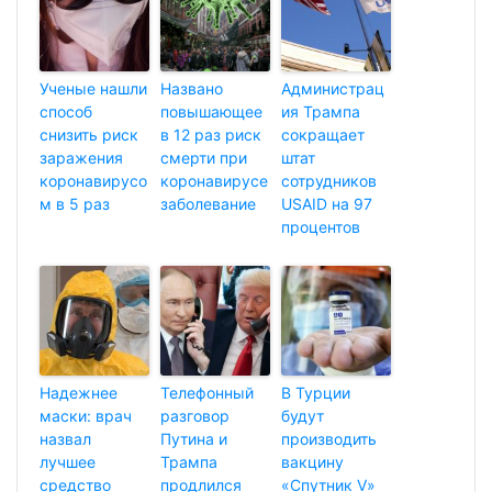
Ученые нашли
Названо
Администрац
способ
повышающее
ия Трампа
снизить риск
в 12 раз риск
сокращает
заражения
смерти при
штат
коронавирусо
коронавирусе
сотрудников
м в 5 раз
заболевание
USAID на 97
процентов
Надежнее
Телефонный
В Турции
маски: врач
разговор
будут
назвал
Путина и
производить
лучшее
Трампа
вакцину
средство
продлился
«Спутник V»