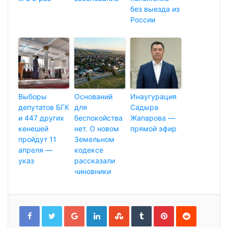
без выезда из
России
Выборы
Оснований
Инаугурация
депутатов БГК
для
Садыра
и 447 других
беспокойства
Жапарова —
кенешей
нет. О новом
прямой эфир
пройдут 11
Земельном
апреля —
кодексе
указ
рассказали
чиновники
G
L
S
T
P
R
o
i
t
u
i
e
o
n
u
m
n
d
g
k
m
b
t
d