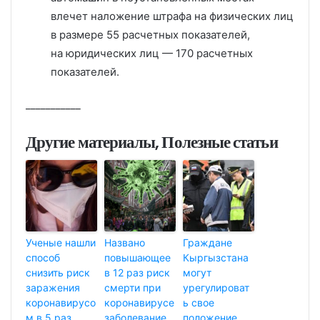
влечет наложение штрафа на физических лиц
в размере 55 расчетных показателей,
на юридических лиц — 170 расчетных
показателей.
___________
Другие материалы, Полезные статьи
Ученые нашли
Названо
Граждане
способ
повышающее
Кыргызстана
снизить риск
в 12 раз риск
могут
заражения
смерти при
урегулироват
коронавирусо
коронавирусе
ь свое
м в 5 раз
заболевание
положение