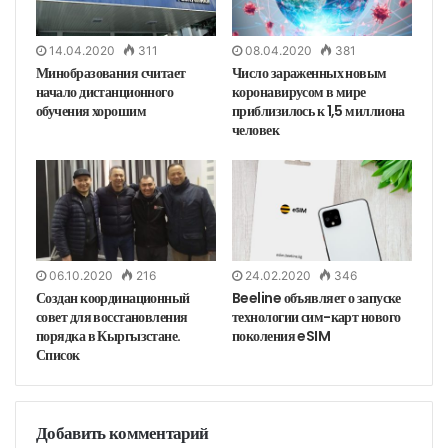
14.04.2020
311
08.04.2020
381
Минобразования считает
Число зараженных новым
начало дистанционного
коронавирусом в мире
обучения хорошим
приблизилось к 1,5 миллиона
человек
06.10.2020
216
24.02.2020
346
Создан координационный
Beeline объявляет о запуске
совет для восстановления
технологии сим-карт нового
порядка в Кыргызстане.
поколения eSIM
Список
Добавить комментарий