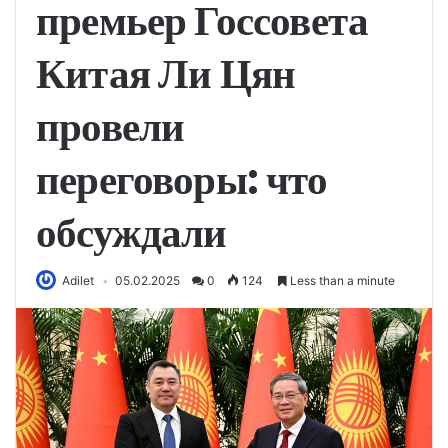
премьер Госсовета
Китая Ли Цян
провели
переговоры: что
обсуждали
Adilet
05.02.2025
0
124
Less than a minute