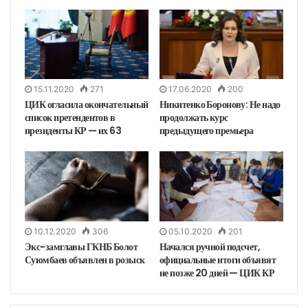
15.11.2020
271
17.06.2020
200
ЦИК огласила окончательный
Никитенко Боронову: Не надо
список претендентов в
продолжать курс
президенты КР — их 63
предыдущего премьера
10.12.2020
306
05.10.2020
201
Экс-замглавы ГКНБ Болот
Начался ручной подсчет,
Суюмбаев объявлен в розыск
официальные итоги объявят
не позже 20 дней — ЦИК КР