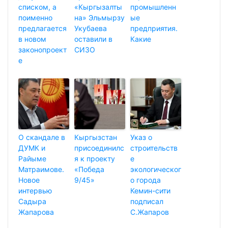
списком, а
«Кыргызалты
промышленн
поименно
на» Эльмырзу
ые
предлагается
Укубаева
предприятия.
в новом
оставили в
Какие
законопроект
СИЗО
е
О скандале в
Кыргызстан
Указ о
ДУМК и
присоединилс
строительств
Райыме
я к проекту
е
Матраимове.
«Победа
экологическог
Новое
9/45»
о города
интервью
Кемин-сити
Садыра
подписал
Жапарова
С.Жапаров