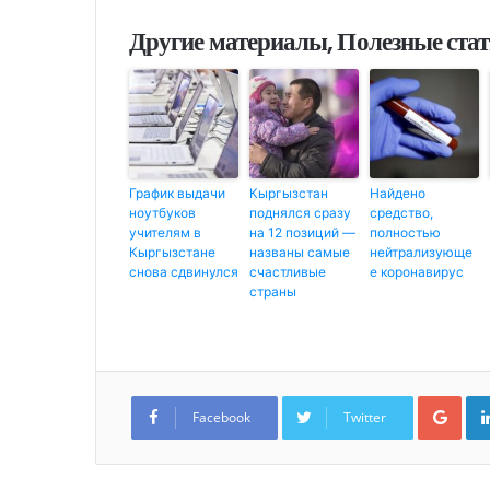
Другие материалы, Полезные ста
График выдачи
Кыргызстан
Найдено
ноутбуков
поднялся сразу
средство,
учителям в
на 12 позиций —
полностью
Кыргызстане
названы самые
нейтрализующе
снова сдвинулся
счастливые
е коронавирус
страны
G
o
Facebook
Twitter
o
g
l
e
+