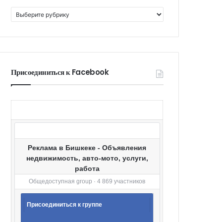
К
а
т
е
г
о
Присоединиться к Facebook
р
и
и
Реклама в Бишкеке - Объявления
недвижимость, авто-мото, услуги,
работа
Общедоступная group · 4 869 участников
Присоединиться к группе