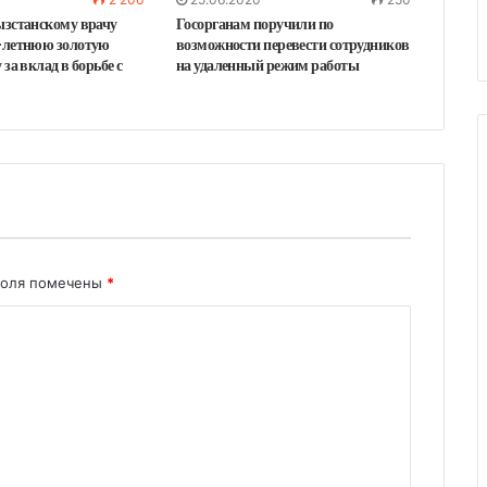
ызстанскому врачу
Госорганам поручили по
-летнюю золотую
возможности перевести сотрудников
за вклад в борьбе с
на удаленный режим работы
поля помечены
*