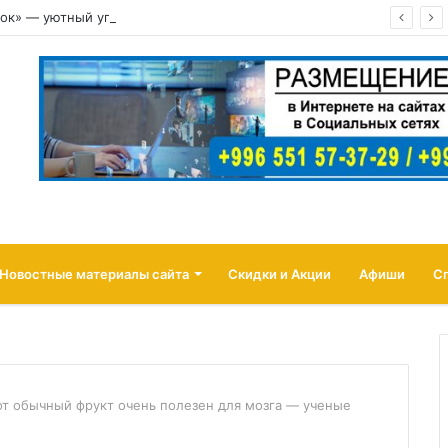
ок» — уютный уголок на Иссык-Куле
Новостные материалы сайта
Скидки и Акции
Афиши
С
от обычный фрукт очень полезен для мозга — ученые