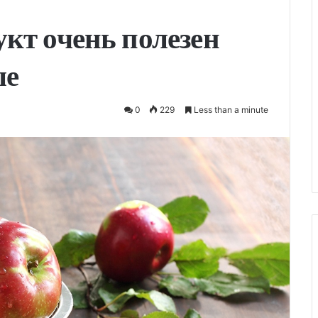
кт очень полезен
ые
0
229
Less than a minute