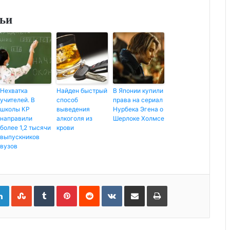
тьи
Нехватка
Найден быстрый
В Японии купили
учителей. В
способ
права на сериал
школы КР
выведения
Нурбека Эгена о
направили
алкоголя из
Шерлоке Холмсе
более 1,2 тысячи
крови
выпускников
вузов
L
S
T
P
R
V
П
Р
i
t
u
i
e
K
о
а
n
u
m
n
d
o
д
с
k
m
b
t
d
n
е
п
e
b
l
e
i
t
л
е
d
l
r
r
t
a
и
ч
I
e
e
k
т
а
n
U
s
t
ь
т
p
t
e
с
а