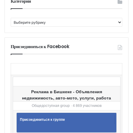
Категории
К
а
т
е
г
Присоединиться к Facebook
о
р
и
и
Реклама в Бишкеке - Объявления
недвижимость, авто-мото, услуги, работа
Общедоступная group · 4 869 участников
Присоединиться к группе