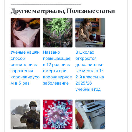
__________________________________
Другие материалы, Полезные статьи
Ученые нашли
Названо
В школах
способ
повышающее
откроются
снизить риск
в 12 раз риск
дополнительн
заражения
смерти при
ые места в 1-
коронавирусо
коронавирусе
2-й классы на
м в 5 раз
заболевание
2025/26
учебный год