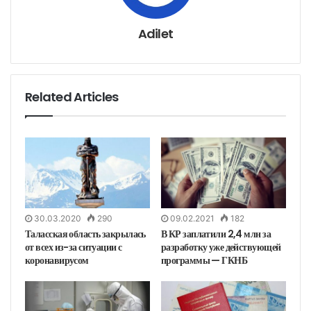
к
т
р
о
н
Adilet
н
у
ю
п
о
ч
т
у
Related Articles
30.03.2020
290
09.02.2021
182
Таласская область закрылась
В КР заплатили 2,4 млн за
от всех из-за ситуации с
разработку уже действующей
коронавирусом
программы — ГКНБ