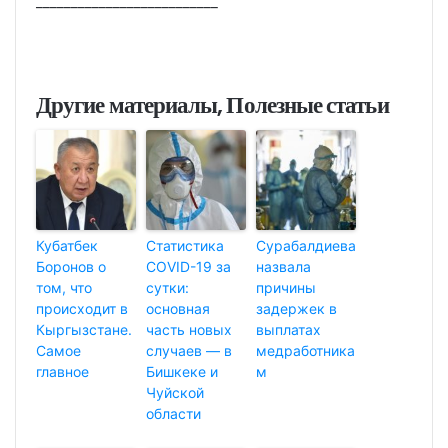
__________________________
Другие материалы, Полезные статьи
Кубатбек
Статистика
Сурабалдиева
Боронов о
COVID-19 за
назвала
том, что
сутки:
причины
происходит в
основная
задержек в
Кыргызстане.
часть новых
выплатах
Самое
случаев — в
медработника
главное
Бишкеке и
м
Чуйской
области