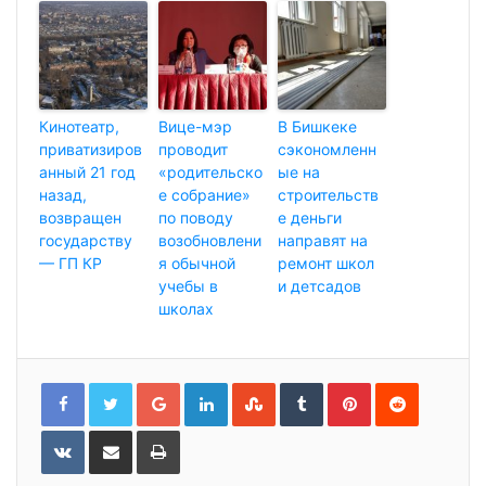
Кинотеатр,
Вице-мэр
В Бишкеке
приватизиров
проводит
сэкономленн
анный 21 год
«родительско
ые на
назад,
е собрание»
строительств
возвращен
по поводу
е деньги
государству
возобновлени
направят на
— ГП КР
я обычной
ремонт школ
учебы в
и детсадов
школах
G
L
S
T
P
R
o
i
t
u
i
e
o
n
u
m
n
d
g
k
m
b
t
d
l
e
b
l
e
i
V
П
Р
e
d
l
r
r
t
K
о
а
+
I
e
e
o
д
с
n
U
s
n
е
п
p
t
t
л
е