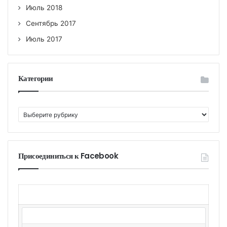
Июль 2018
Сентябрь 2017
Июль 2017
Категории
К
а
т
е
г
Присоединиться к Facebook
о
р
и
и