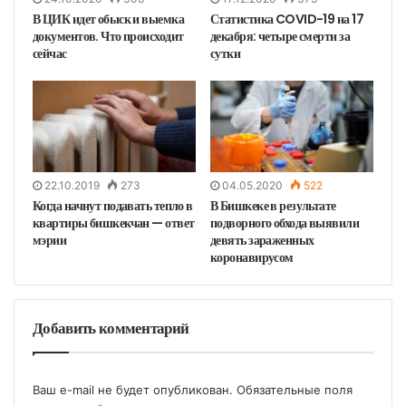
В ЦИК идет обыск и выемка
Статистика COVID-19 на 17
документов. Что происходит
декабря: четыре смерти за
сейчас
сутки
22.10.2019
273
04.05.2020
522
Когда начнут подавать тепло в
В Бишкеке в результате
квартиры бишкекчан — ответ
подворного обхода выявили
мэрии
девять зараженных
коронавирусом
Добавить комментарий
Ваш e-mail не будет опубликован.
Обязательные поля