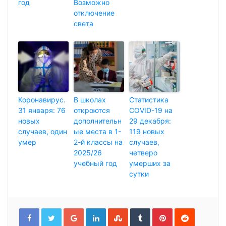
год
Возможно
отключение
света
Коронавирус.
В школах
Статистика
31 января: 76
откроются
COVID-19 на
новых
дополнительн
29 декабря:
случаев, один
ые места в 1-
119 новых
умер
2-й классы на
случаев,
2025/26
четверо
учебный год
умерших за
сутки
G
L
S
T
P
R
o
i
t
u
i
e
o
n
u
m
n
d
g
k
m
b
t
d