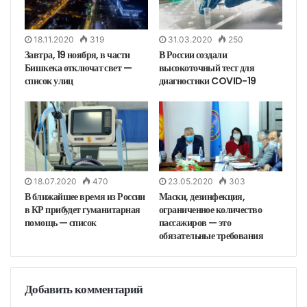
18.11.2020
319
31.03.2020
250
Завтра, 19 ноября, в части
В России создали
Бишкека отключат свет —
высокоточный тест для
список улиц
диагностики COVID-19
18.07.2020
470
23.05.2020
303
В ближайшее время из России
Маски, дезинфекция,
в КР прибудет гуманитарная
ограниченное количество
помощь — список
пассажиров — это
обязательные требования
Добавить комментарий