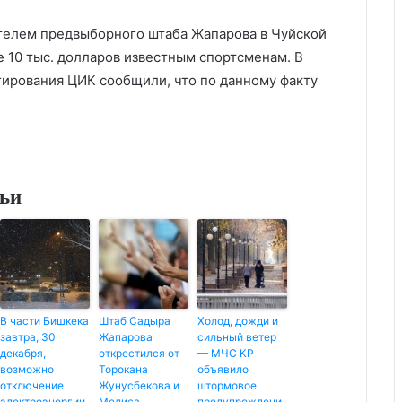
телем предвыборного штаба Жапарова в Чуйской
 10 тыс. долларов известным спортсменам. В
ирования ЦИК сообщили, что по данному факту
тьи
В части Бишкека
Штаб Садыра
Холод, дожди и
завтра, 30
Жапарова
сильный ветер
декабря,
открестился от
— МЧС КР
возможно
Торокана
объявило
отключение
Жунусбекова и
штормовое
электроэнергии
Мелиса
предупреждени