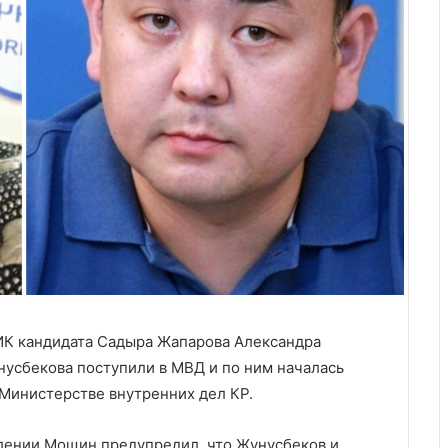
К кандидата Садыра Жапарова Александра
усбекова поступили в МВД и по ним началась
 Министерстве внутренних дел КР.
влении Мощин предупредил, что Жунусбеков и