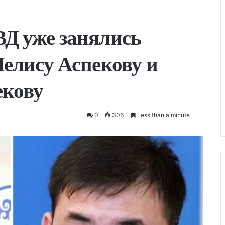
Д уже занялись
елису Аспекову и
екову
0
306
Less than a minute