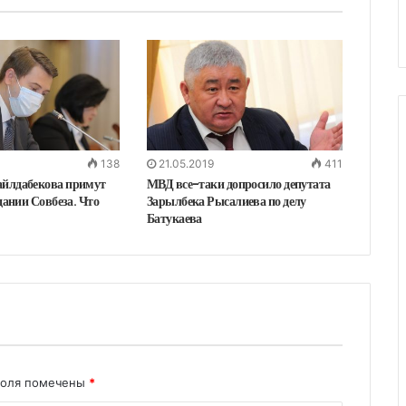
138
21.05.2019
411
йлдабекова примут
МВД все-таки допросило депутата
едании Совбеза. Что
Зарылбека Рысалиева по делу
Батукаева
поля помечены
*