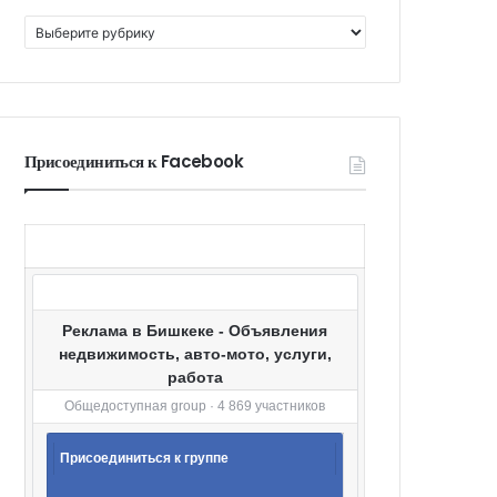
К
а
т
е
г
о
Присоединиться к Facebook
р
и
и
Реклама в Бишкеке - Объявления
недвижимость, авто-мото, услуги,
работа
Общедоступная group · 4 869 участников
Присоединиться к группе