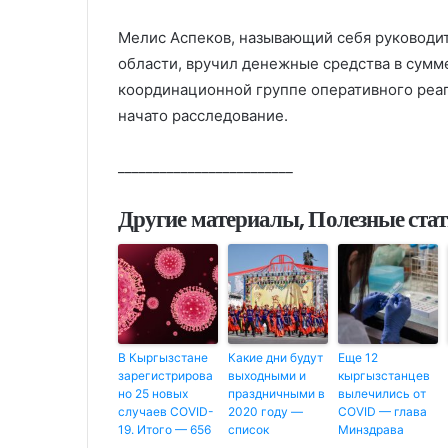
Мелис Аспеков, называющий себя руководи
области, вручил денежные средства в сумме
координационной группе оперативного реаг
начато расследование.
_________________________
Другие материалы, Полезные ста
В Кыргызстане
Какие дни будут
Еще 12
зарегистрирова
выходными и
кыргызстанцев
но 25 новых
праздничными в
вылечились от
случаев COVID-
2020 году —
COVID — глава
19. Итого — 656‬
список
Минздрава