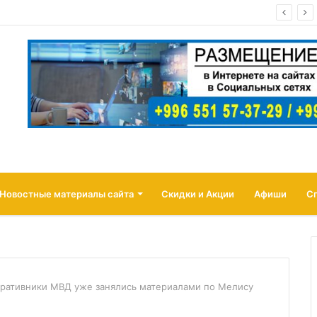
Кыргызстана выросли до 830 миллиардов сомов
Новостные материалы сайта
Скидки и Акции
Афиши
С
ративники МВД уже занялись материалами по Мелису