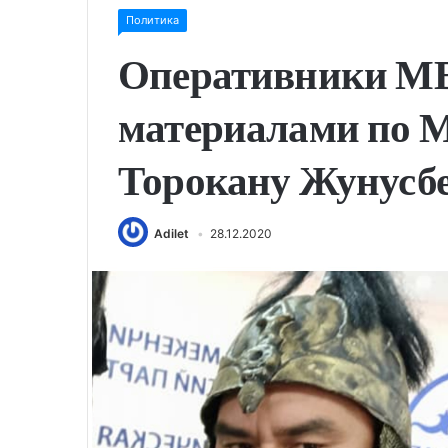
Политика
Оперативники МВ
материалами по М
Торокану Жунусб
Adilet
28.12.2020