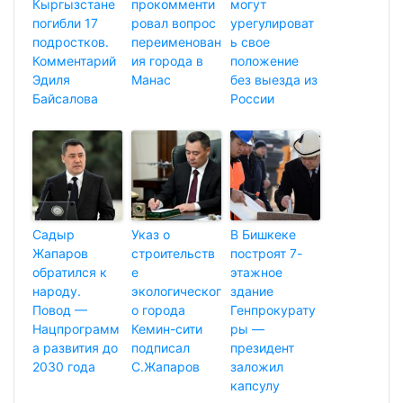
Кыргызстане
прокомменти
могут
погибли 17
ровал вопрос
урегулироват
подростков.
переименован
ь свое
Комментарий
ия города в
положение
Эдиля
Манас
без выезда из
Байсалова
России
Садыр
Указ о
В Бишкеке
Жапаров
строительств
построят 7-
обратился к
е
этажное
народу.
экологическог
здание
Повод —
о города
Генпрокурату
Нацпрограмм
Кемин-сити
ры —
а развития до
подписал
президент
2030 года
С.Жапаров
заложил
капсулу