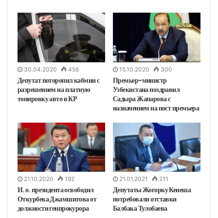
30.04.2020
456
15.10.2020
300
Депутат поторопил кабмин с
Премьер-министр
разрешением на платную
Узбекистана поздравил
тонировку авто в КР
Садыра Жапарова с
назначением на пост премьера
21.10.2020
192
21.01.2021
211
И. о. президента освободил
Депутаты Жогорку Кенеша
Откурбека Джамшитова от
потребовали отставки
должности генпрокурора
Балбака Тулобаева