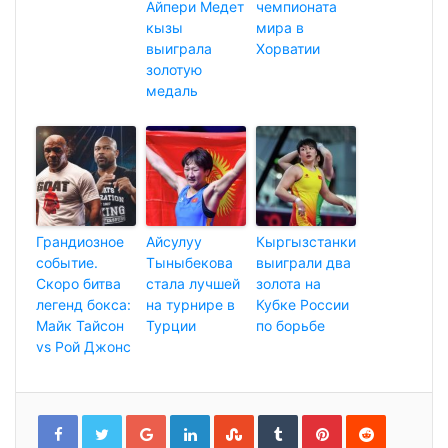
Айпери Медет
чемпионата
кызы
мира в
выиграла
Хорватии
золотую
медаль
Грандиозное
Айсулуу
Кыргызстанки
событие.
Тыныбекова
выиграли два
Скоро битва
стала лучшей
золота на
легенд бокса:
на турнире в
Кубке России
Майк Тайсон
Турции
по борьбе
vs Рой Джонс
G
L
S
T
P
R
o
i
t
u
i
e
o
n
u
m
n
d