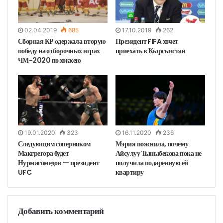
02.04.2019
685
17.10.2019
262
Сборная КР одержала вторую
Президент FIFA хочет
победу на отборочных играх
приехать в Кыргызстан
ЧМ-2020 по хоккею
19.01.2020
323
16.11.2020
236
Следующим соперником
Мэрия пояснила, почему
Макгрегора будет
Айсулуу Тыныбекова пока не
Нурмагомедов — президент
получила подаренную ей
UFC
квартиру
Добавить комментарий