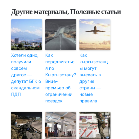
Другие материалы, Полезные статьи
Хотели одно,
Как
Как
получили
передвигатьс
кыргызстанц
совсем
я по
ы могут
другое —
Кыргызстану?
выехать в
депутат БГК о
Вице-
другие
скандальном
премьер об
страны —
ПДП
ограничении
новые
поездок
правила