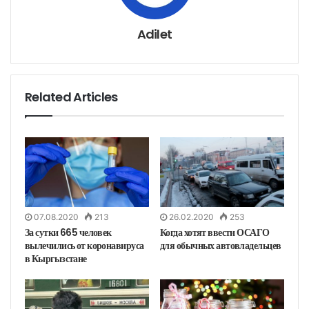
к
т
р
о
н
Adilet
н
у
ю
п
о
ч
т
у
Related Articles
07.08.2020
213
26.02.2020
253
За сутки 665 человек
Когда хотят ввести ОСАГО
вылечились от коронавируса
для обычных автовладельцев
в Кыргызстане