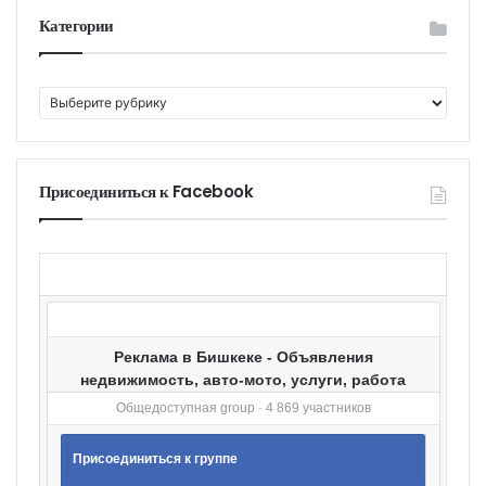
Категории
К
а
т
е
г
Присоединиться к Facebook
о
р
и
и
Реклама в Бишкеке - Объявления
недвижимость, авто-мото, услуги, работа
Общедоступная group · 4 869 участников
Присоединиться к группе