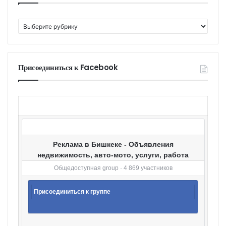
К
а
т
е
г
Присоединиться к Facebook
о
р
и
и
Реклама в Бишкеке - Объявления
недвижимость, авто-мото, услуги, работа
Общедоступная group · 4 869 участников
Присоединиться к группе