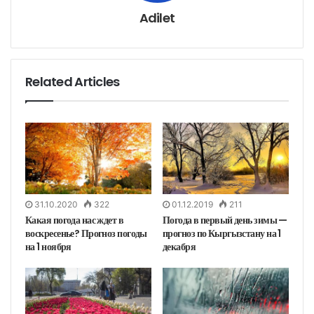
о
н
Adilet
н
у
ю
п
о
ч
т
у
Related Articles
31.10.2020
322
01.12.2019
211
Какая погода нас ждет в
Погода в первый день зимы —
воскресенье? Прогноз погоды
прогноз по Кыргызстану на 1
на 1 ноября
декабря