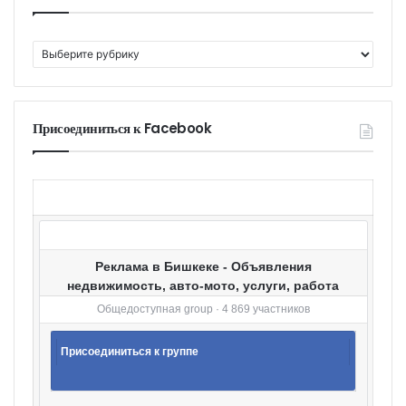
К
а
т
е
г
Присоединиться к Facebook
о
р
и
и
Реклама в Бишкеке - Объявления
недвижимость, авто-мото, услуги, работа
Общедоступная group · 4 869 участников
Присоединиться к группе