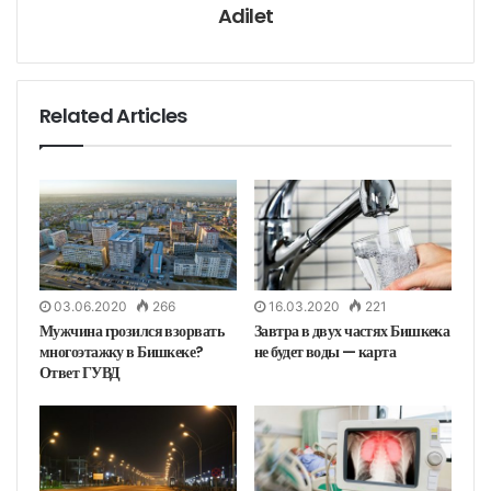
н
Adilet
н
у
ю
п
о
ч
т
у
Related Articles
03.06.2020
266
16.03.2020
221
Мужчина грозился взорвать
Завтра в двух частях Бишкека
многоэтажку в Бишкеке?
не будет воды — карта
Ответ ГУВД