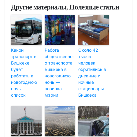
Другие материалы, Полезные статьи
Какой
Работа
Около 42
транспорт в
общественног
тысяч
Бишкеке
о транспорта
человек
будет
Бишкека в
обратились в
работать в
новогоднюю
дневные и
новогоднюю
ночь —
ночные
ночь —
новинка
стационары
список
мэрии
Бишкека