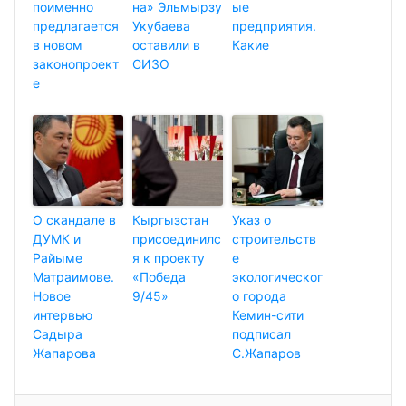
поименно
на» Эльмырзу
ые
предлагается
Укубаева
предприятия.
в новом
оставили в
Какие
законопроект
СИЗО
е
О скандале в
Кыргызстан
Указ о
ДУМК и
присоединилс
строительств
Райыме
я к проекту
е
Матраимове.
«Победа
экологическог
Новое
9/45»
о города
интервью
Кемин-сити
Садыра
подписал
Жапарова
С.Жапаров