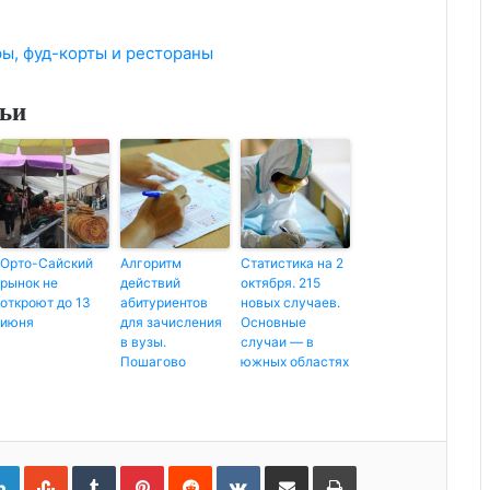
тьи
Орто-Сайский
Алгоритм
Статистика на 2
рынок не
действий
октября. 215
откроют до 13
абитуриентов
новых случаев.
июня
для зачисления
Основные
в вузы.
случаи — в
Пошагово
южных областях
L
S
T
P
R
V
П
Р
i
t
u
i
e
K
о
а