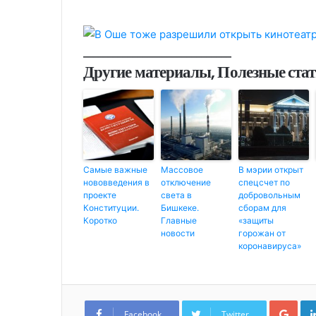
______________________________
Другие материалы, Полезные ста
Самые важные
Массовое
В мэрии открыт
нововведения в
отключение
спецсчет по
проекте
света в
добровольным
Конституции.
Бишкеке.
сборам для
Коротко
Главные
«защиты
новости
горожан от
коронавируса»
G
o
Facebook
Twitter