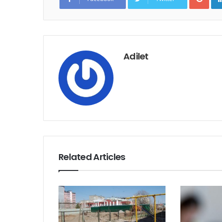
o
g
l
e
+
Adilet
Related Articles