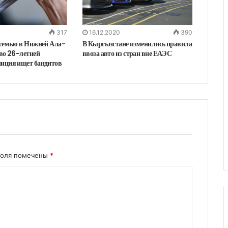
317
16.12.2020
390
 семью в Нижней Ала-
В Кыргызстане изменились правила
тво 26-летней
ввоза авто из стран вне ЕАЭС
иция ищет бандитов
поля помечены
*