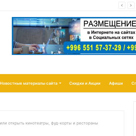
а Иссык-Куле! пансионат «ОСТРОВОК» Бостери
Новостные материалы сайта
Скидки и Акции
Афиши
С
или открыть кинотеатры, фуд-корты и рестораны