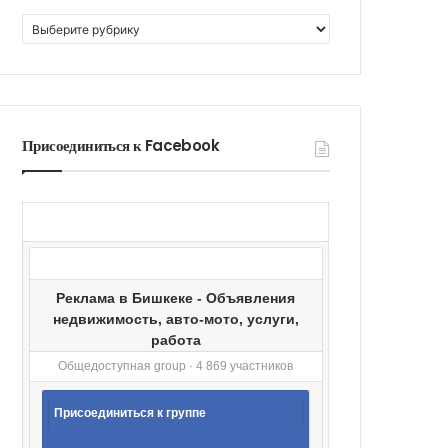
К
а
т
е
г
о
Присоединиться к Facebook
р
и
и
Реклама в Бишкеке - Объявления
недвижимость, авто-мото, услуги,
работа
Общедоступная group · 4 869 участников
Присоединиться к группе