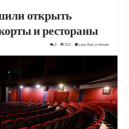
ешили открыть
корты и рестораны
0
202
Less than a minute