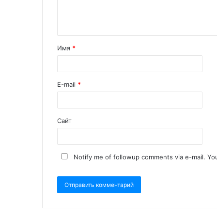
Имя
*
E-mail
*
Сайт
Notify me of followup comments via e-mail. Yo