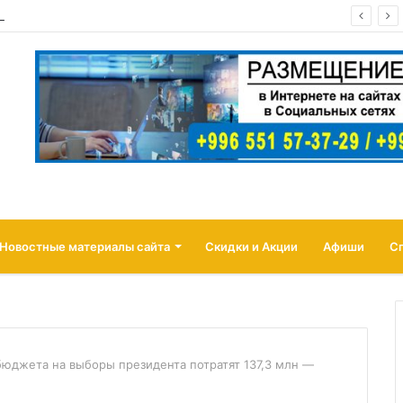
 страховать товары продавцов от атак беспилотников
Новостные материалы сайта
Скидки и Акции
Афиши
С
бюджета на выборы президента потратят 137,3 млн —