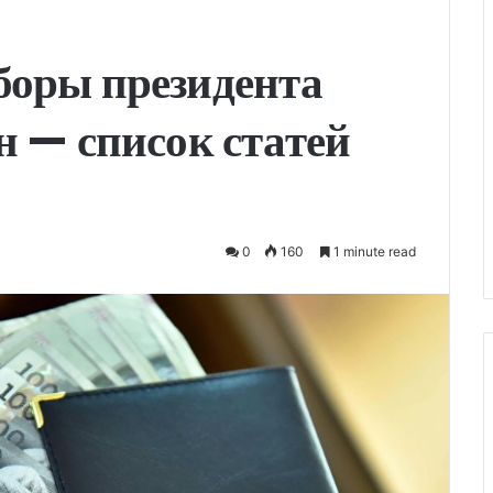
боры президента
н — список статей
0
160
1 minute read