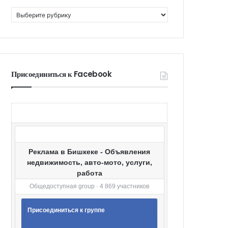
К
а
т
е
г
о
Присоединиться к Facebook
р
и
и
Реклама в Бишкеке - Объявления
недвижимость, авто-мото, услуги,
работа
Общедоступная group · 4 869 участников
Присоединиться к группе