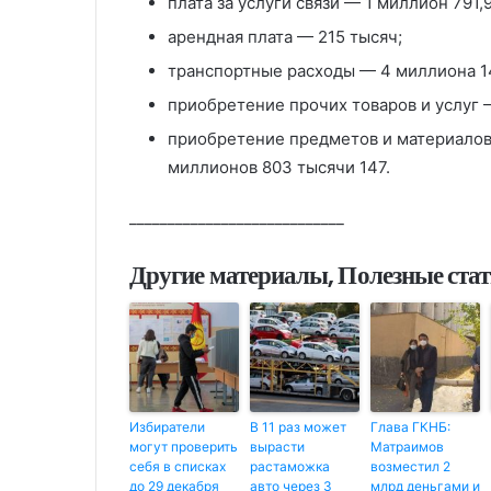
плата за услуги связи — 1 миллион 791,
арендная плата — 215 тысяч;
транспортные расходы — 4 миллиона 1
приобретение прочих товаров и услуг 
приобретение предметов и материалов
миллионов 803 тысячи 147.
____________________________
Другие материалы, Полезные ста
Избиратели
В 11 раз может
Глава ГКНБ:
могут проверить
вырасти
Матраимов
себя в списках
растаможка
возместил 2
до 29 декабря
авто через 3
млрд деньгами и