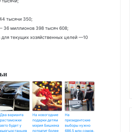
9 тысячи;
44 тысячи 350;
— 36 миллионов 398 тысяч 608;
 для текущих хозяйственных целей —10
тьи
Два варианта
На новогодние
На
растаможки
подарки детям
президентские
авто будет у
мэрия Бишкека
выборы нужно
кыргызстанцев
потратит более
686,5 млн сомов.