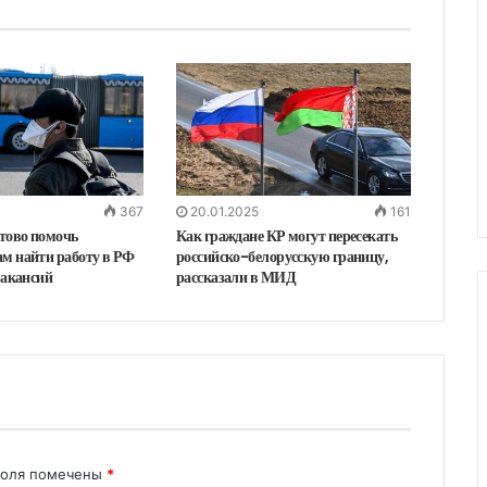
367
20.01.2025
161
отово помочь
Как граждане КР могут пересекать
м найти работу в РФ
российско-белорусскую границу,
вакансий
рассказали в МИД
поля помечены
*