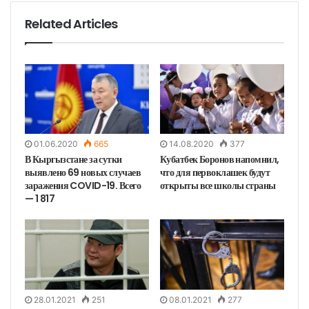
т
у
Related Articles
01.06.2020
665
14.08.2020
377
В Кыргызстане за сутки
Кубатбек Боронов напомнил,
выявлено 69 новых случаев
что для первоклашек будут
заражения COVID-19. Всего
открыты все школы страны
— 1 817‬
28.01.2021
251
08.01.2021
277