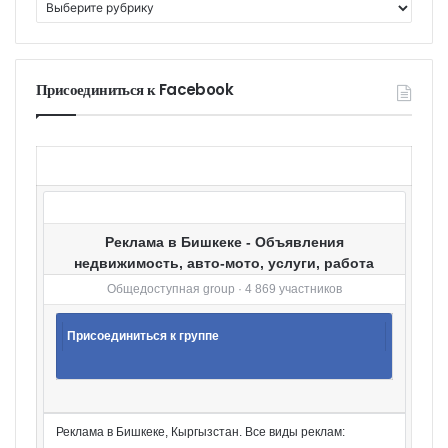
К
а
т
е
г
Присоединиться к Facebook
о
р
и
и
Реклама в Бишкеке - Объявления
недвижимость, авто-мото, услуги, работа
Общедоступная group · 4 869 участников
Присоединиться к группе
Реклама в Бишкеке, Кыргызстан. Все виды реклам: