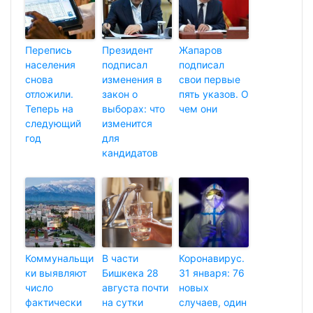
Перепись
Президент
Жапаров
населения
подписал
подписал
снова
изменения в
свои первые
отложили.
закон о
пять указов. О
Теперь на
выборах: что
чем они
следующий
изменится
год
для
кандидатов
Коммунальщи
В части
Коронавирус.
ки выявляют
Бишкека 28
31 января: 76
число
августа почти
новых
фактически
на сутки
случаев, один