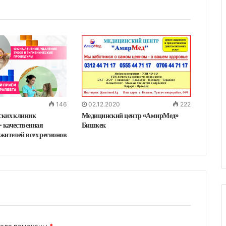
146
02.12.2020
222
ских клиник
Медицинский центр «АмирМед»
 качественная
Бишкек
жителей всех регионов
поля помечены
*