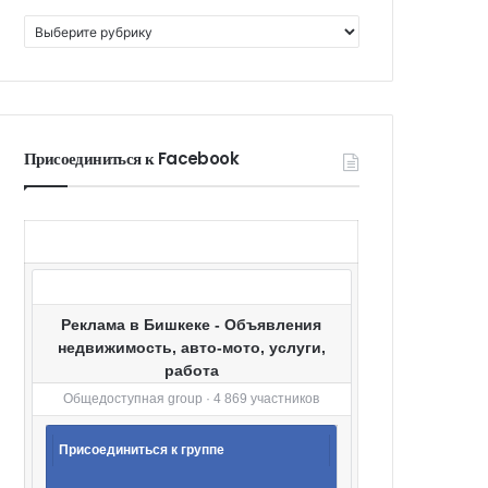
К
а
т
е
г
о
Присоединиться к Facebook
р
и
и
Реклама в Бишкеке - Объявления
недвижимость, авто-мото, услуги,
работа
Общедоступная group · 4 869 участников
Присоединиться к группе