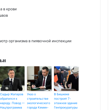
а в крови
швов
мотр организма в пиявочной инспекции
тьи
Садыр Жапаров
Указ о
В Бишкеке
обратился к
строительстве
построят 7-
народу. Повод —
экологического
этажное здание
Нацпрограмма
города Кемин-
Генпрокуратуры