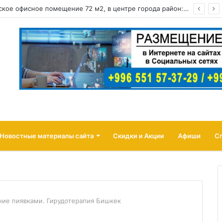
Сдается коммерческое офисное помещение 72 м2, в центре города район: ул. Абдрахманова, перес. Токтогула
Новостные материалы сайта
Скидки и Акции
Афиши
С
ние пиявками. Гирудотерапия Бишкек