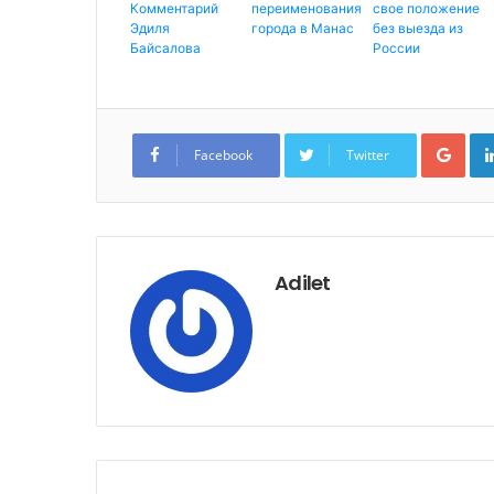
Комментарий
переименования
свое положение
Эдиля
города в Манас
без выезда из
Байсалова
России
G
o
Facebook
Twitter
o
g
l
e
+
Adilet