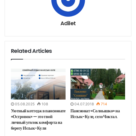
э
л
е
к
т
р
о
н
Adilet
н
у
ю
п
о
ч
т
у
Related Articles
05.08.2025
108
04.07.2018
714
Уютный коттедж в пансионате
Пансионат «Солнышко» на
«Островок» — это твой
Иссык-Куле, село Чоктал.
личный уголок комфорта на
берегу Иссык-Куля