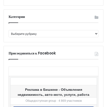
Категории
К
а
т
е
г
Присоединиться к Facebook
о
р
и
и
Реклама в Бишкеке - Объявления
недвижимость, авто-мото, услуги, работа
Общедоступная group · 4 869 участников