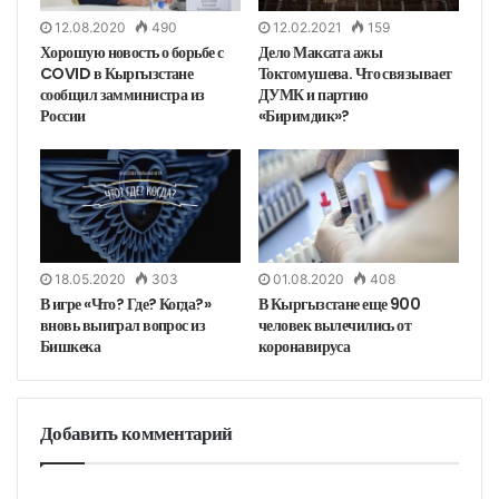
12.08.2020
490
12.02.2021
159
Хорошую новость о борьбе с
Дело Максата ажы
COVID в Кыргызстане
Токтомушева. Что связывает
сообщил замминистра из
ДУМК и партию
России
«Биримдик»?
18.05.2020
303
01.08.2020
408
В игре «Что? Где? Когда?»
В Кыргызстане еще 900
вновь выиграл вопрос из
человек вылечились от
Бишкека
коронавируса
Добавить комментарий