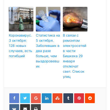
Коронавирус.
Статистика на
В связи с
3 октября:
5 октября.
ремонтом
128 новых
Заболевших в
электросетей
случаев, есть
два разе
в части
погибший
больше, чем
Бишкека 29
выздоровевш
января
их
отключат
свет. Список
улиц
G
L
S
T
P
R
o
i
t
u
i
e
o
n
u
m
n
d
g
k
m
b
t
d
l
e
b
l
e
i
V
П
Р
e
d
l
r
r
t
K
о
а
+
I
e
e