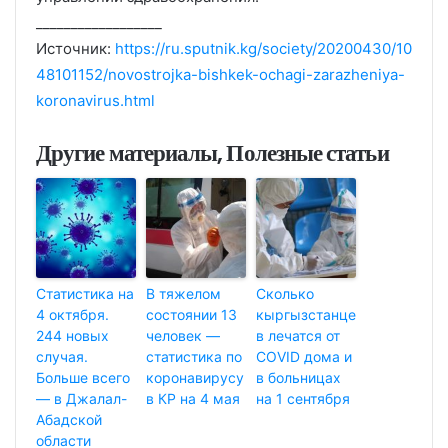
__________________
Источник:
https://ru.sputnik.kg/society/20200430/10
48101152/novostrojka-bishkek-ochagi-zarazheniya-
koronavirus.html
Другие материалы, Полезные статьи
Статистика на
В тяжелом
Сколько
4 октября.
состоянии 13
кыргызстанце
244 новых
человек —
в лечатся от
случая.
статистика по
COVID дома и
Больше всего
коронавирусу
в больницах
— в Джалал-
в КР на 4 мая
на 1 сентября
Абадской
области