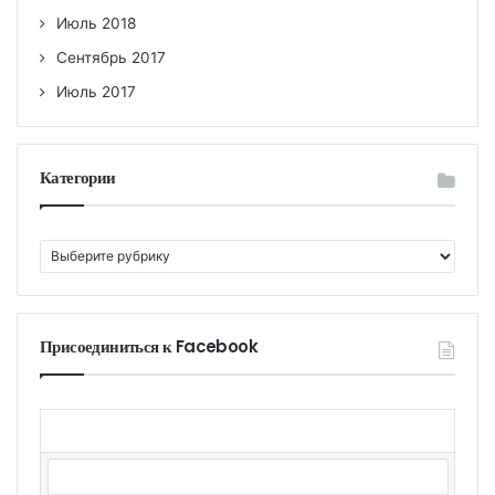
Июль 2018
Сентябрь 2017
Июль 2017
Категории
К
а
т
е
г
Присоединиться к Facebook
о
р
и
и