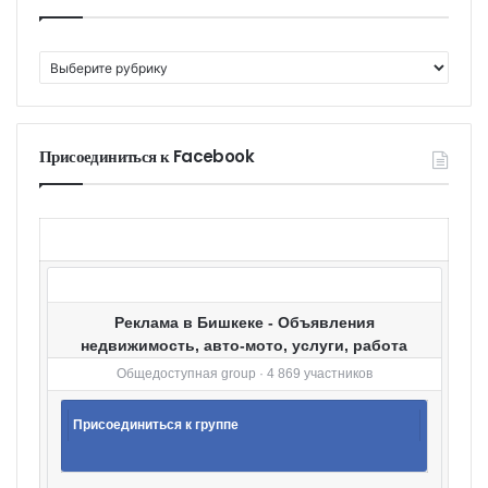
К
а
т
е
г
Присоединиться к Facebook
о
р
и
и
Реклама в Бишкеке - Объявления
недвижимость, авто-мото, услуги, работа
Общедоступная group · 4 869 участников
Присоединиться к группе