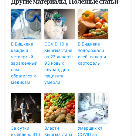
Другие материалы, Полезные статьи
В Бишкеке
COVID-19 в
В Бишкеке
каждый
Кыргызстане
подорожали
четвертый
на 23 января:
хлеб, сахар и
зараженный
93 новых
картофель
сам
случая, два
обратился к
пациента
медикам
умерли
За сутки
Власти
Умерших от
выявлено 410
Кыргызстана
COVID за