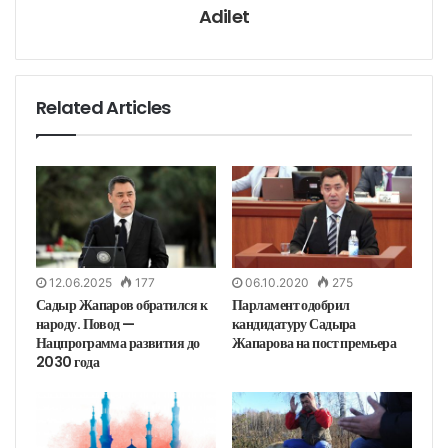
о
н
Adilet
н
у
ю
п
о
ч
т
у
Related Articles
12.06.2025
177
06.10.2020
275
Садыр Жапаров обратился к
Парламент одобрил
народу. Повод —
кандидатуру Садыра
Нацпрограмма развития до
Жапарова на пост премьера
2030 года