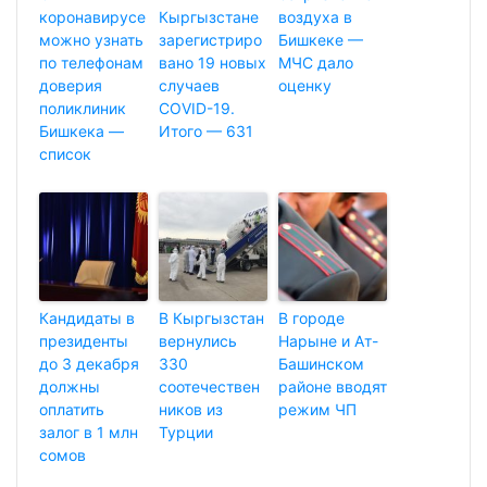
коронавирусе
Кыргызстане
воздуха в
можно узнать
зарегистриро
Бишкеке —
по телефонам
вано 19 новых
МЧС дало
доверия
случаев
оценку
поликлиник
COVID-19.
Бишкека —
Итого — 631
список
Кандидаты в
В Кыргызстан
В городе
президенты
вернулись
Нарыне и Ат-
до 3 декабря
330
Башинском
должны
соотечествен
районе вводят
оплатить
ников из
режим ЧП
залог в 1 млн
Турции
сомов