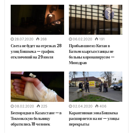
28.07.2020
268
06.02.2020
191
Света не будет на отрезках 28
Прибывшие из Китая в
улиц Бишкека — график
Баткен кыргызстанцы не
отключений на 29 июля
больны коронавирусом —
Минздрав
08.02.2020
225
02.04.2020
406
Беспорядки в Казахстане — в
Карантинная зона Бишкека
Токмокскую больницу
расширяется на юг — улицы
обратились 18 человек
перекрыты