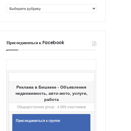
К
а
т
е
г
о
Присоединиться к Facebook
р
и
и
Реклама в Бишкеке - Объявления
недвижимость, авто-мото, услуги,
работа
Общедоступная group · 4 869 участников
Присоединиться к группе