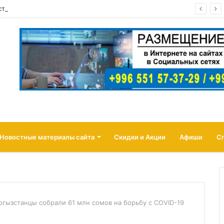
 страховать товары продавцов от атак беспилотников
Новостные материалы сайта
Скидки и Акции
Афиши
С
ргызстанцы собрали 61 млн сомов на борьбу с COVID-19