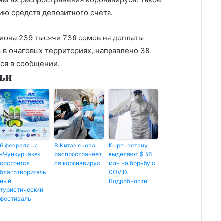
ю средств депозитного счета.
иона 239 тысячи 736 сомов на доплаты
в очаговых территориях, направлено 38
ся в сообщении.
тьи
6 февраля на
В Китае снова
Кыргызстану
«Чункурчаке»
распространяет
выделяют $ 56
состоится
ся коронавирус
млн на борьбу с
благотворитель
COVID.
ный
Подробности
туристический
фестиваль