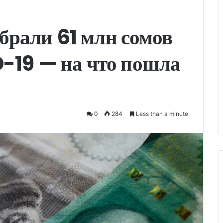
рали 61 млн сомов
D-19 — на что пошла
0
284
Less than a minute