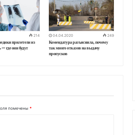
214
04.04.2020
249
едики прилетели из
Комендатура разъяснила, почему
 — где они будут
так много отказов на выдачу
пропусков
поля помечены
*