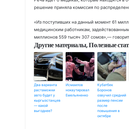
решение приняла комиссия по распределени
«Из поступивших на данный момент 61 милл
медицинским работникам, задействованным 
миллионов 559 тысяч 307 сомов»,— говорит
Другие материалы, Полезные ста
Два варианта
Исмаилов
Кубатбек
растаможки
нокаутировал
Боронов
авто будет у
Емельяненко
озвучил средний
кыргызстанцев
размер пенсии
— какой
после
выгоднее?
повышения в
октябре