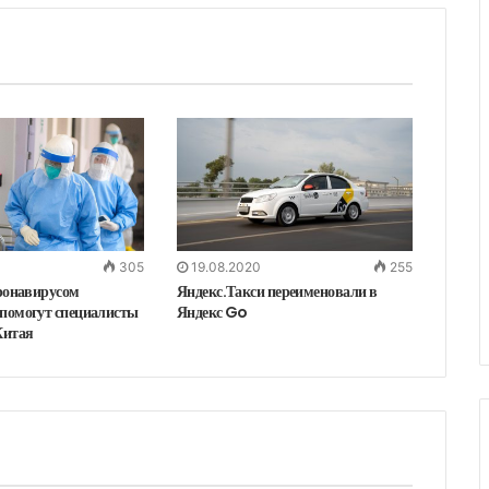
т
у
305
19.08.2020
255
оронавирусом
Яндекс.Такси переименовали в
помогут специалисты
Яндекс Go
Китая