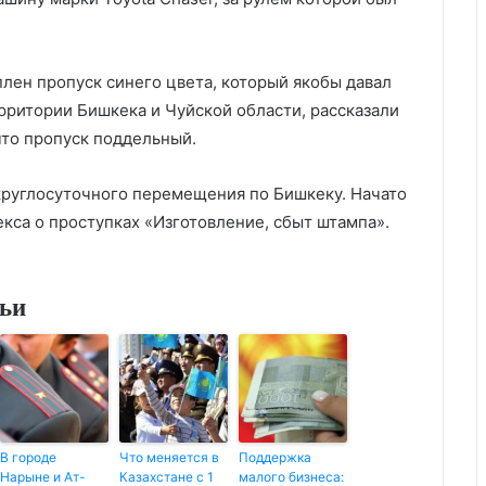
лен пропуск синего цвета, который якобы давал
рритории Бишкека и Чуйской области, рассказали
что пропуск поддельный.
круглосуточного перемещения по Бишкеку. Начато
екса о проступках «Изготовление, сбыт штампа».
тьи
В городе
Что меняется в
Поддержка
Нарыне и Ат-
Казахстане с 1
малого бизнеса: