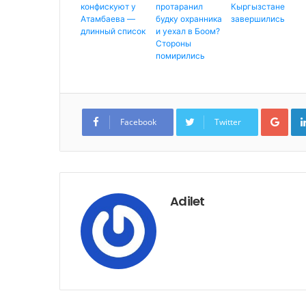
конфискуют у
протаранил
Кыргызстане
Атамбаева —
будку охранника
завершились
длинный список
и уехал в Боом?
Стороны
помирились
G
o
Facebook
Twitter
o
g
l
e
+
Adilet