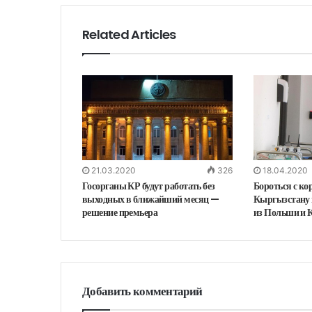
Related Articles
21.03.2020
326
18.04.2020
Госорганы КР будут работать без
Бороться с к
выходных в ближайший месяц —
Кыргызстану 
решение премьера
из Польши и 
Добавить комментарий