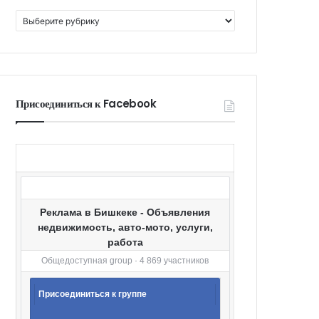
К
а
т
е
г
о
Присоединиться к Facebook
р
и
и
Реклама в Бишкеке - Объявления
недвижимость, авто-мото, услуги,
работа
Общедоступная group · 4 869 участников
Присоединиться к группе