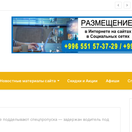
а страховать товары продавцов от атак беспилотников
Новостные материалы сайта
Скидки и Акции
Афиши
С
е подделывают спецпропуска — задержан водитель под