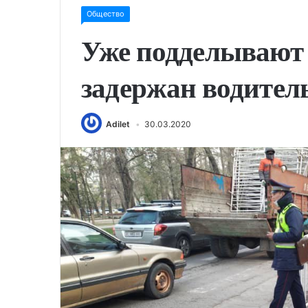
Общество
Уже подделывают
задержан водител
Adilet
30.03.2020