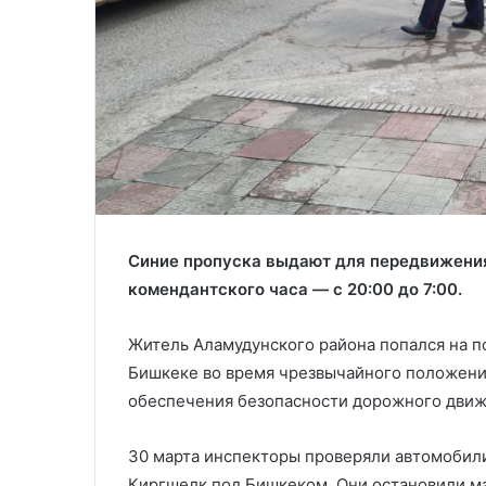
Синие пропуска выдают для передвижения 
комендантского часа — с 20:00 до 7:00.
Житель Аламудунского района попался на п
Бишкеке во время чрезвычайного положени
обеспечения безопасности дорожного движ
30 марта инспекторы проверяли автомобили
Киргшелк под Бишкеком. Они остановили ма