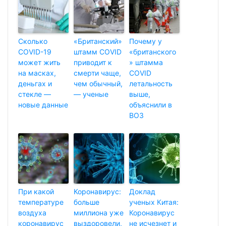
Сколько
«Британский»
Почему у
COVID-19
штамм COVID
«британского
может жить
приводит к
» штамма
на масках,
смерти чаще,
COVID
деньгах и
чем обычный,
летальность
стекле —
— ученые
выше,
новые данные
объяснили в
ВОЗ
При какой
Коронавирус:
Доклад
температуре
больше
ученых Китая:
воздуха
миллиона уже
Коронавирус
коронавирус
выздоровели,
не исчезнет и