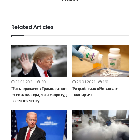
у
ю
п
о
ч
т
у
Related Articles
31.01.2021
201
26.01.2021
161
Пять адвокатов Трампа ушли
Разработчик «Новичка»
из его команды, хотя скоро суд
планирует
по импичменту