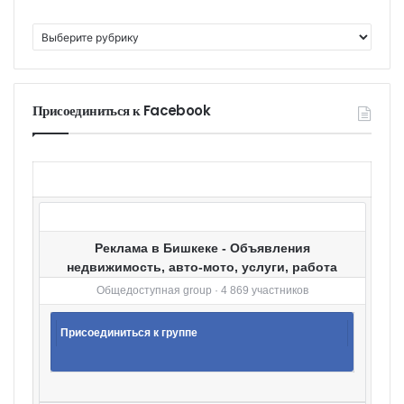
К
а
т
е
г
Присоединиться к Facebook
о
р
и
и
Реклама в Бишкеке - Объявления
недвижимость, авто-мото, услуги, работа
Общедоступная group · 4 869 участников
Присоединиться к группе