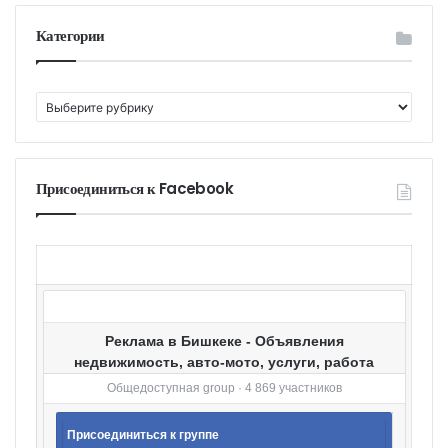
Категории
К
а
т
е
г
Присоединиться к Facebook
о
р
и
и
Реклама в Бишкеке - Объявления
недвижимость, авто-мото, услуги, работа
Общедоступная group · 4 869 участников
Присоединиться к группе