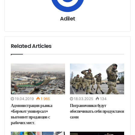
е
к
т
р
о
н
Adilet
н
у
ю
п
о
ч
т
у
Related Articles
19.04.2019
1 966
18.03.2025
134
Администрация рынка
Пограничники будут
«Берекет универсал»
обеспечивать себя продуктами
выгоняет продавцов с
сами
рабочих мест.