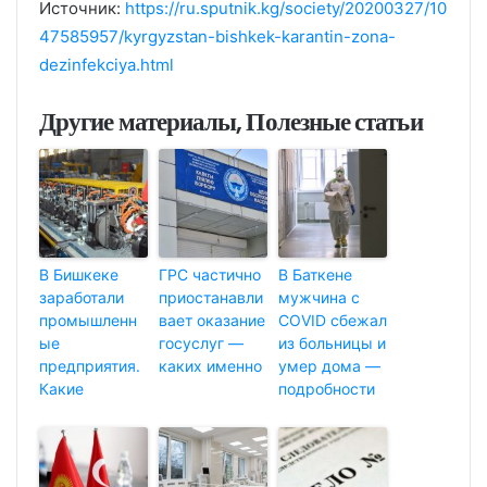
Источник:
https://ru.sputnik.kg/society/20200327/10
47585957/kyrgyzstan-bishkek-karantin-zona-
dezinfekciya.html
Другие материалы, Полезные статьи
В Бишкеке
ГРС частично
В Баткене
заработали
приостанавли
мужчина с
промышленн
вает оказание
COVID сбежал
ые
госуслуг —
из больницы и
предприятия.
каких именно
умер дома —
Какие
подробности