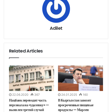
р
е
з
э
л
е
к
т
р
о
н
Adilet
н
у
ю
п
о
ч
т
у
Related Articles
22.06.2020
367
24.01.2025
160
Нацбанк переводит часть
В Кыргызстан завозят
персонала на «удаленку» —
просроченные пищевые
выявлен третий случай
продукты — Марлен