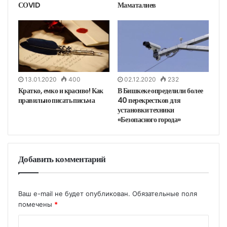
СОVID
Маматалиев
13.01.2020
400
02.12.2020
232
Кратко, емко и красиво! Как
В Бишкеке определили более
правильно писать письма
40 перекрестков для
установки техники
«Безопасного города»
Добавить комментарий
Ваш e-mail не будет опубликован.
Обязательные поля
помечены
*