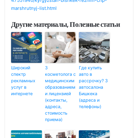
47551940/kyrgyzstan-bishkek-rezhim-chp-
marshrutnyj-list.html
Другие материалы, Полезные статьи
Широкий
3
Где купить
спектр
косметолога с
авто в
рекламных
медицинским
рассрочку? 3
услуг в
образованием
автосалона
интернете
и лицензией
Бишкека
(контакты,
(адреса и
адреса,
телефоны)
стоимость
приема)