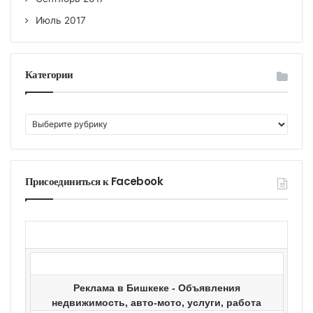
Июль 2017
Категории
К
а
т
е
г
Присоединиться к Facebook
о
р
и
и
Реклама в Бишкеке - Объявления
недвижимость, авто-мото, услуги, работа