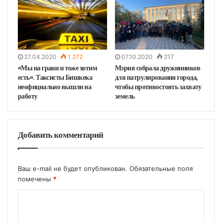
27.04.2020
1 272
07.10.2020
217
«Мы на грани и тоже хотим
Мэрия собрала дружинников
есть». Таксисты Бишкека
для патрулирования города,
неофициально вышли на
чтобы противостоять захвату
работу
земель
Добавить комментарий
Ваш e-mail не будет опубликован.
Обязательные поля
помечены
*