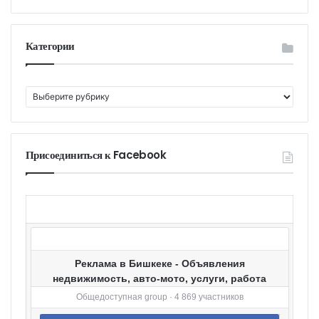
Категории
К
а
т
е
г
Присоединиться к Facebook
о
р
и
и
Реклама в Бишкеке - Объявления
недвижимость, авто-мото, услуги, работа
Общедоступная group · 4 869 участников