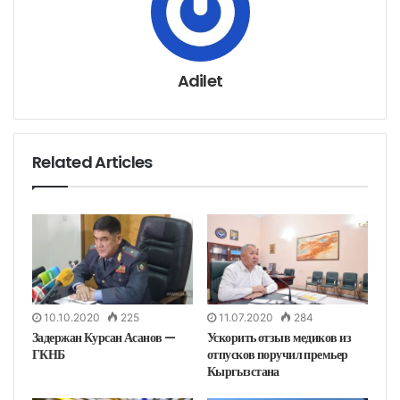
з
э
л
е
к
т
р
о
н
Adilet
н
у
ю
п
о
ч
т
у
Related Articles
10.10.2020
225
11.07.2020
284
Задержан Курсан Асанов —
Ускорить отзыв медиков из
ГКНБ
отпусков поручил премьер
Кыргызстана