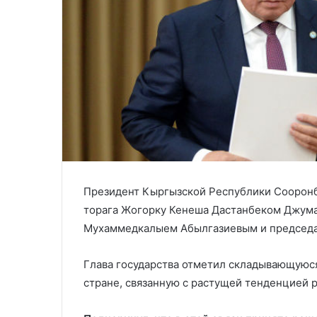
Президент Кыргызской Республики Сооронба
торага Жогорку Кенеша Дастанбеком Джум
Мухаммедкалыем Абылгазиевым и председат
Глава государства отметил складывающуюся
стране, связанную с растущей тенденцией 