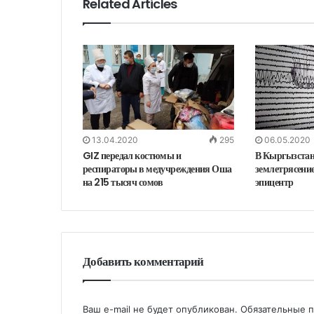
Related Articles
13.04.2020
295
06.05.2020
GIZ передал костюмы и
В Кыргызстан
респираторы в медучреждения Оша
землетрясение
на 215 тысяч сомов
эпицентр
Добавить комментарий
Ваш e-mail не будет опубликован.
Обязательные 