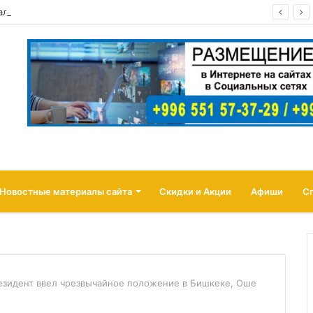
чала страховать товары продавцов от атак беспилотников
Новостные материалы сайта
Скидки и Акции
Афиши
С
езидент ввел чрезвычайное положение в Бишкеке, Оше