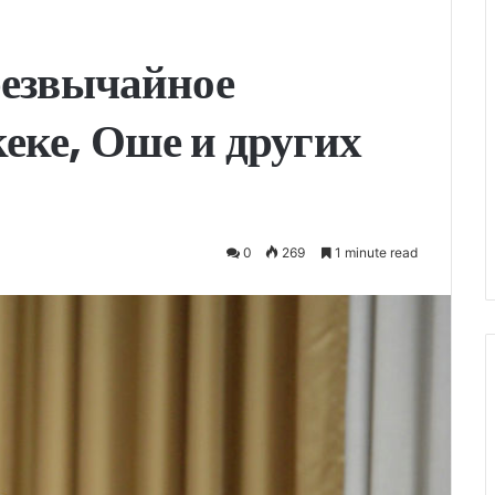
резвычайное
еке, Оше и других
0
269
1 minute read