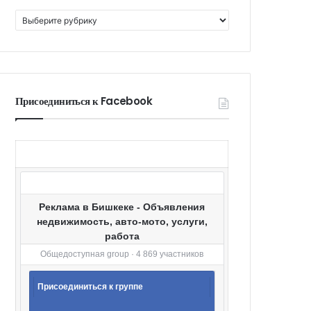
К
а
т
е
г
о
Присоединиться к Facebook
р
и
и
Реклама в Бишкеке - Объявления
недвижимость, авто-мото, услуги,
работа
Общедоступная group · 4 869 участников
Присоединиться к группе