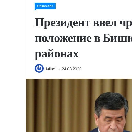
Общество
Президент ввел ч
положение в Бишк
районах
Adilet
24.03.2020