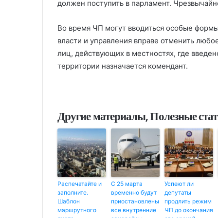
должен поступить в парламент. Чрезвычай
Во время ЧП могут вводиться особые формы
власти и управления вправе отменить люб
лиц, действующих в местностях, где введе
территории назначается комендант.
Другие материалы, Полезные ста
Распечатайте и
С 25 марта
Успеют ли
заполните.
временно будут
депутаты
Шаблон
приостановлены
продлить режим
маршрутного
все внутренние
ЧП до окончания