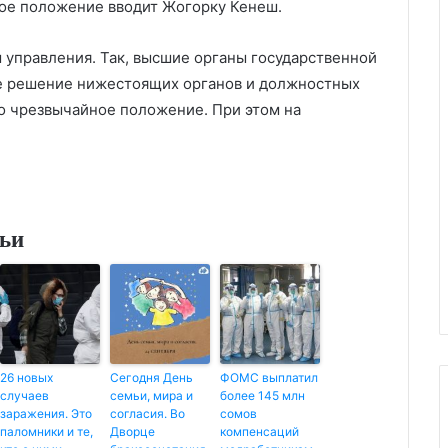
ное положение вводит Жогорку Кенеш.
 управления. Так, высшие органы государственной
ое решение нижестоящих органов и должностных
но чрезвычайное положение. При этом на
тьи
26 новых
Сегодня День
ФОМС выплатил
случаев
семьи, мира и
более 145 млн
заражения. Это
согласия. Во
сомов
паломники и те,
Дворце
компенсаций