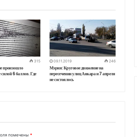
315
09.11.2019
246
е произошло
Мэрия: Круговое движение на
 силой 6 баллов. Где
пересечении улиц Анкара и 7 апреля
не состоялось
поля помечены
*