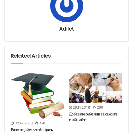
з
э
л
е
к
т
р
о
н
Adilet
н
у
ю
п
о
ч
т
у
Related Articles
29.11.2018
299
Добавьте себя или закажите
свой сайт
02.12.2018
448
Размещайся чтобы дать