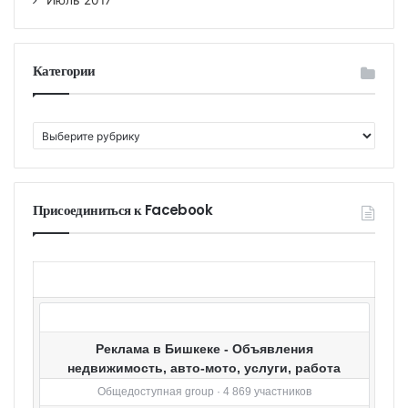
Июль 2017
Категории
К
а
т
е
г
Присоединиться к Facebook
о
р
и
и
Реклама в Бишкеке - Объявления
недвижимость, авто-мото, услуги, работа
Общедоступная group · 4 869 участников