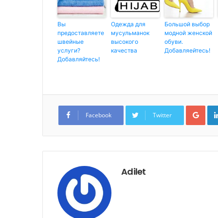
Вы
Одежда для
Большой выбор
предоставляете
мусульманок
модной женской
швейные
высокого
обуви.
услуги?
качества
Добавляейтесь!
Добавляйтесь!
G
o
Facebook
Twitter
o
g
l
e
+
Adilet