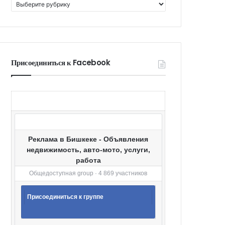
К
а
т
е
г
о
Присоединиться к Facebook
р
и
и
Реклама в Бишкеке - Объявления
недвижимость, авто-мото, услуги,
работа
Общедоступная group · 4 869 участников
Присоединиться к группе