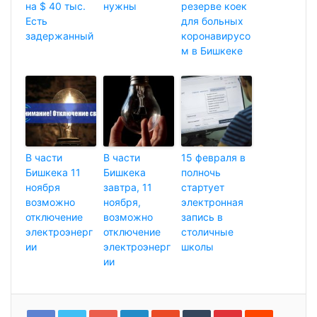
на $ 40 тыс.
нужны
резерве коек
Есть
для больных
задержанный
коронавирусо
м в Бишкеке
В части
В части
15 февраля в
Бишкека 11
Бишкека
полночь
ноября
завтра, 11
стартует
возможно
ноября,
электронная
отключение
возможно
запись в
электроэнерг
отключение
столичные
ии
электроэнерг
школы
ии
G
L
S
T
P
R