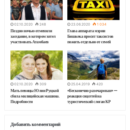
02.10.2020
248
23.06.2020
1 034
Поздно ночью отменили
Глава аппарата мэрии
заседание, в котором хотел
Бишкека просит таксистов
участвовать Атамбаев
пожить отдельно от семей
02.10.2020
309
25.04.2019
420
Мать певицы Юлии Руцкой
«Бесконечно разочарован» —
сбила милицейская машина.
реакция соцсетей на
Подробности
туристический слоган КР
Добавить комментарий