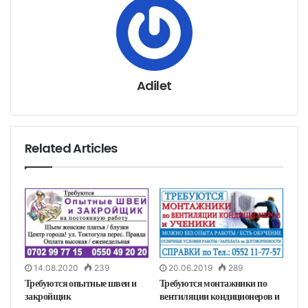
е
р
е
з
э
л
е
к
т
р
о
н
Adilet
н
у
ю
п
о
ч
т
у
Related Articles
14.08.2020
239
20.06.2019
289
Требуются опытные швеи и
Требуются монтажники по
закройщик
вентиляции кондиционеров и