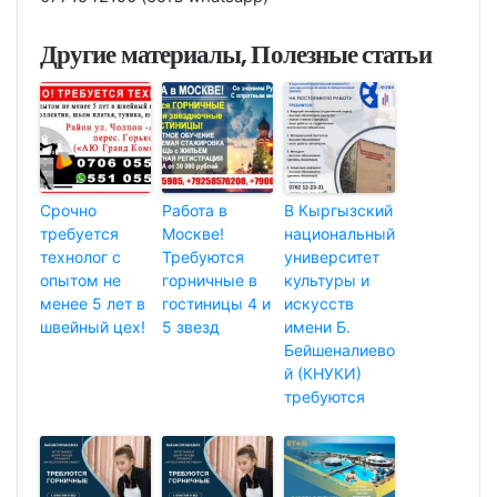
Другие материалы, Полезные статьи
Срочно
Работа в
В Кыргызский
требуется
Москве!
национальный
технолог с
Требуются
университет
опытом не
горничные в
культуры и
менее 5 лет в
гостиницы 4 и
искусств
швейный цех!
5 звезд
имени Б.
Бейшеналиево
й (КНУКИ)
требуются