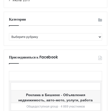
Категории
К
а
т
е
г
Присоединиться к Facebook
о
р
и
и
Реклама в Бишкеке - Объявления
недвижимость, авто-мото, услуги, работа
Общедоступная group · 4 869 участников